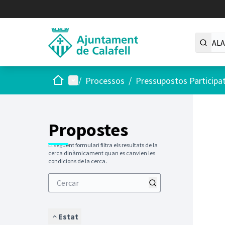
Inici
Menú principal
/
Processos
/
Pressupostos Participa
Saltar
El següen
+
−
Propostes
El següent formulari filtra els resultats de la
cerca dinàmicament quan es canvien les
condicions de la cerca.
Estat