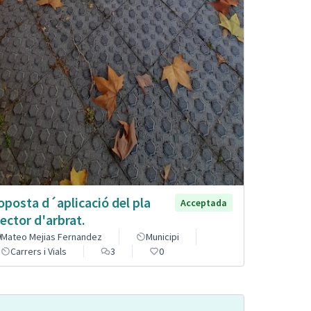
oposta d´aplicació del pla
Acceptada
rector d'arbrat.
Mateo Mejias Fernandez
Municipi
Carrers i Vials
3
0