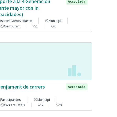
porte a la 4 Generación
Acceptada
ente mayor con in
pacidades)
Isabel Gomez Martin
Municipi
Gent Gran
1
0
renjament de carrers
Acceptada
Participantes
Municipi
Carrers i Vials
2
0