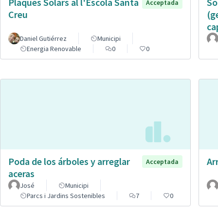
Plaques Solars al l'Escola Santa
So
Acceptada
Creu
(g
ca
Daniel Gutiérrez
Municipi
Energia Renovable
0
0
Poda de los árboles y arreglar
Ar
Acceptada
aceras
José
Municipi
Parcs i Jardins Sostenibles
7
0