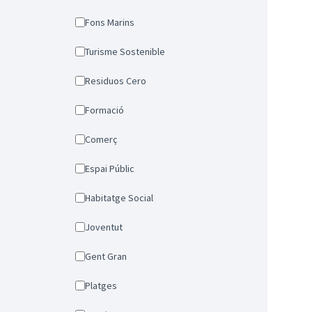
Fons Marins
Turisme Sostenible
Residuos Cero
Formació
Comerç
Espai Públic
Habitatge Social
Joventut
Gent Gran
Platges