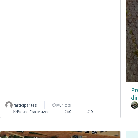
Pr
di
Participantes
Municipi
Pistes Esportives
0
0