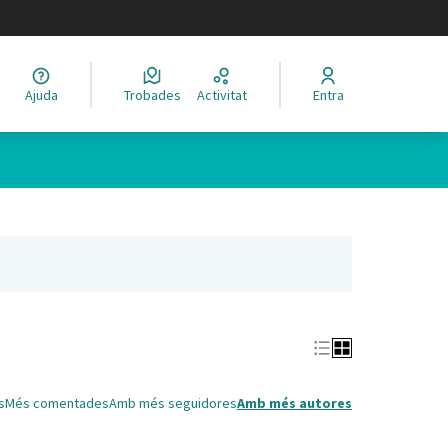
legir el idioma
Ajuda
Trobades
Activitat
Entra
Leaflet
|
©
HERE maps
 com a punts al mapa. L'element es pot fer servir amb un lector 
nya nova)
s
Més comentades
Amb més seguidores
Amb més autores