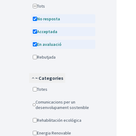
Tots
No resposta
Acceptada
En avaluació
Rebutjada
~ Categories
Totes
Comunicacions per un
desenvolupament sostenible
Rehabilitación ecológica
Energia Renovable