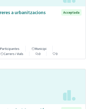
reres a urbanitzacions
Acceptada
Participantes
Municipi
Carrers i Vials
0
0