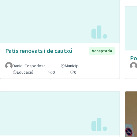
Patis renovats i de cautxú
Acceptada
Po
Daniel Cespedosa
Municipi
Educació
0
0