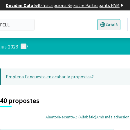
Decidim Calafell
-
Inscripcions Registre Participants PAM
Català
Triar la llengua
E
Menú d'usuari
tius 2023
/
 el mapa
22
t element és un mapa que presenta els components d'aquesta pàgina
Emplena l'enquesta en acabar la proposta
(Obrir en una pesta
40 propostes
Aleatori
Recent
A-Z (Alfabètic)
Amb més adhesion