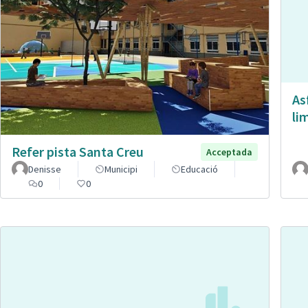
As
li
Refer pista Santa Creu
Acceptada
Denisse
Municipi
Educació
0
0