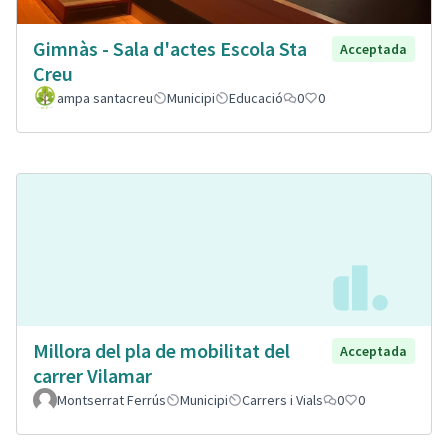
Gimnàs - Sala d'actes Escola Sta
Acceptada
Creu
ampa santacreu
Municipi
Educació
0
0
Millora del pla de mobilitat del
Acceptada
carrer Vilamar
Montserrat Ferrús
Municipi
Carrers i Vials
0
0