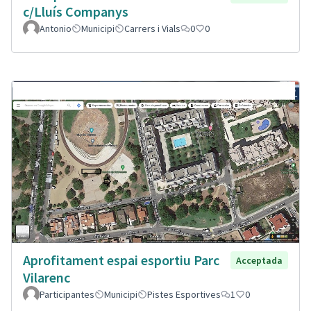
c/Lluís Companys
Antonio
Municipi
Carrers i Vials
0
0
Aprofitament espai esportiu Parc
Acceptada
Vilarenc
Participantes
Municipi
Pistes Esportives
1
0