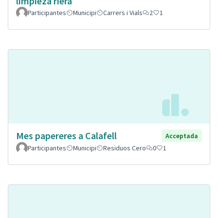
limpieza riera
Participantes
Municipi
Carrers i Vials
2
1
Mes papereres a Calafell
Acceptada
Participantes
Municipi
Residuos Cero
0
1