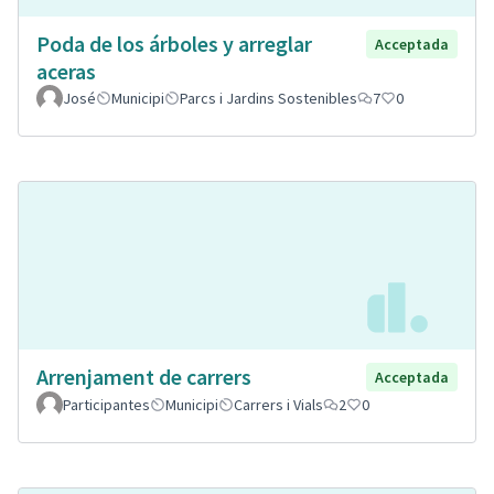
Poda de los árboles y arreglar
Acceptada
aceras
José
Municipi
Parcs i Jardins Sostenibles
7
0
Arrenjament de carrers
Acceptada
Participantes
Municipi
Carrers i Vials
2
0