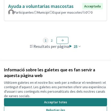
Ayuda a voluntarias mascostas
Acceptada
Participantes
Municipi
Espai per mascotes
0
0
1
2
Resultats per pàgina:
25
Veure totes les propostes retirades
Informació sobre les galetes que es fan servir a
aquesta pàgina web
Utilitzem galetes en el nostre lloc web per a millorar el rendiment i el
Termes i condicions d'ús
contingut d'aquest. Les galetes ens permeten oferir una experiència
Configuració de les galetes
d'usuari i uns continguts més personalitzats des dels nostres canals
Decidim Calafell a X
Decidim Calafell a Facebook
Decidim Calafell a YouTube
Decidim Calafell a GitHub
de xarxes socials.
(Enllaç extern)
(Enllaç extern)
(Enllaç extern)
(Enllaç extern)
Acceptar totes
Rebutjar-les