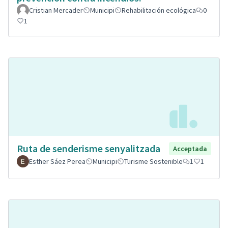
Cristian Mercader
Municipi
Rehabilitación ecológica
0
1
Ruta de senderisme senyalitzada
Acceptada
Esther Sáez Perea
Municipi
Turisme Sostenible
1
1