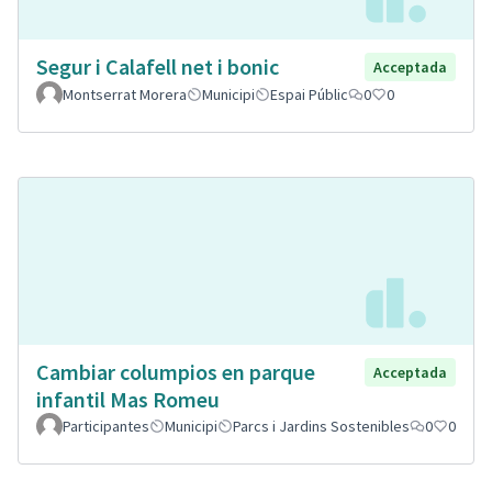
Segur i Calafell net i bonic
Acceptada
Montserrat Morera
Municipi
Espai Públic
0
0
Cambiar columpios en parque
Acceptada
infantil Mas Romeu
Participantes
Municipi
Parcs i Jardins Sostenibles
0
0