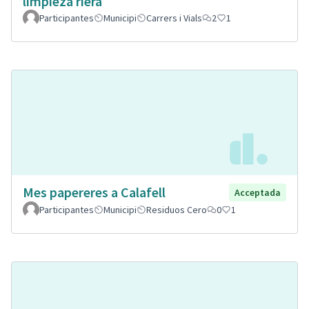
limpieza riera
Participantes
Municipi
Carrers i Vials
2
1
Mes papereres a Calafell
Acceptada
Participantes
Municipi
Residuos Cero
0
1