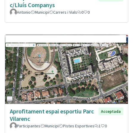
c/Lluís Companys
Antonio
Municipi
Carrers i Vials
0
0
Aprofitament espai esportiu Parc
Acceptada
Vilarenc
Participantes
Municipi
Pistes Esportives
1
0