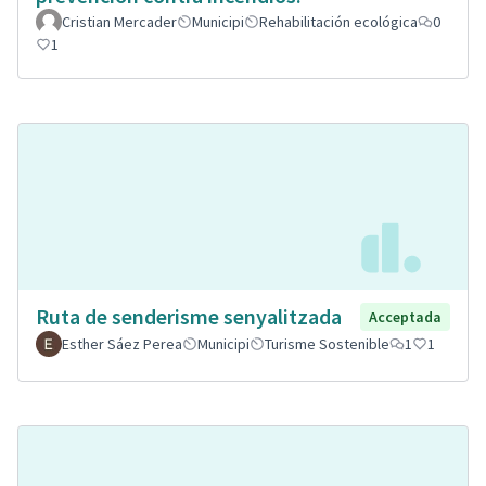
Cristian Mercader
Municipi
Rehabilitación ecológica
0
1
Ruta de senderisme senyalitzada
Acceptada
Esther Sáez Perea
Municipi
Turisme Sostenible
1
1