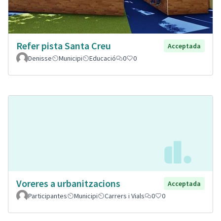
Refer pista Santa Creu
Acceptada
Denisse
Municipi
Educació
0
0
Voreres a urbanitzacions
Acceptada
Participantes
Municipi
Carrers i Vials
0
0