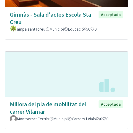
Gimnàs - Sala d'actes Escola Sta
Acceptada
Creu
ampa santacreu
Municipi
Educació
0
0
Millora del pla de mobilitat del
Acceptada
carrer Vilamar
Montserrat Ferrús
Municipi
Carrers i Vials
0
0