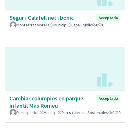
Segur i Calafell net i bonic
Acceptada
Montserrat Morera
Municipi
Espai Públic
0
0
Cambiar columpios en parque
Acceptada
infantil Mas Romeu
Participantes
Municipi
Parcs i Jardins Sostenibles
0
0