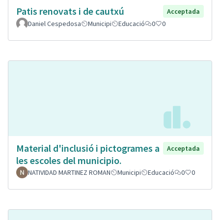
Patis renovats i de cautxú
Acceptada
Daniel Cespedosa
Municipi
Educació
0
0
Material d'inclusió i pictogrames a
Acceptada
les escoles del municipio.
NATIVIDAD MARTINEZ ROMAN
Municipi
Educació
0
0