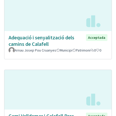
Adequació i senyalització dels
Acceptada
camins de Calafell
Arnau Josep Pou Cruanyes
Municipi
Patrimoni
0
0
Cami Valldemar i Calafell Parc
Acceptada