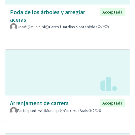
Poda de los árboles y arreglar
Acceptada
aceras
José
Municipi
Parcs i Jardins Sostenibles
7
0
Arrenjament de carrers
Acceptada
Participantes
Municipi
Carrers i Vials
2
0