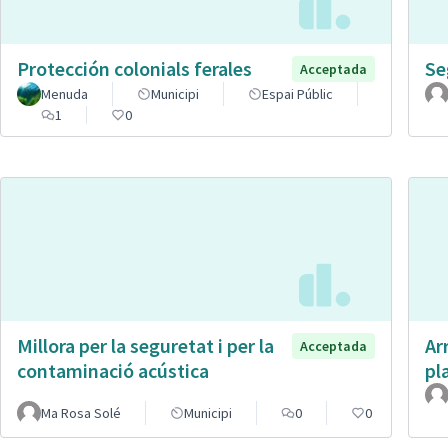
Protección colonials ferales
Se
Acceptada
Menuda
Municipi
Espai Públic
1
0
Millora per la seguretat i per la
Ar
Acceptada
contaminació acústica
pl
Ma Rosa Solé
Municipi
0
0