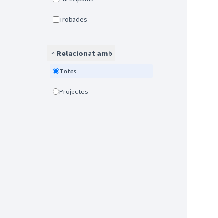
Trobades
Relacionat amb
Totes
Projectes