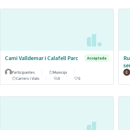
Cami Valldemar i Calafell Parc
Ru
Acceptada
se
Participantes
Municipi
Carrers i Vials
0
0