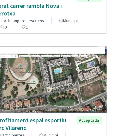
brat carrer rambla Nova i
rrotxa
Jordi Longares escrichs
Municipi
0
1
rofitament espai esportiu
Acceptada
rc Vilarenc
Participantes
Municipi