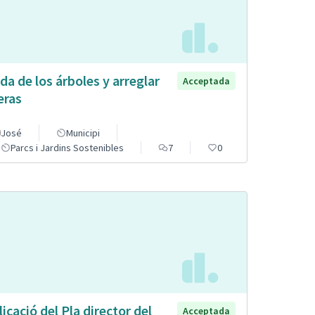
da de los árboles y arreglar
Acceptada
eras
José
Municipi
Parcs i Jardins Sostenibles
7
0
licació del Pla director del
Acceptada