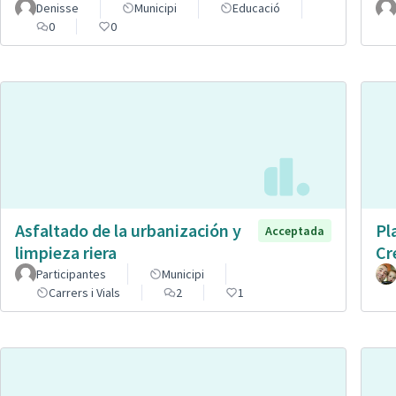
Denisse
Municipi
Educació
0
0
Asfaltado de la urbanización y
Pl
Acceptada
limpieza riera
Cr
Participantes
Municipi
Carrers i Vials
2
1