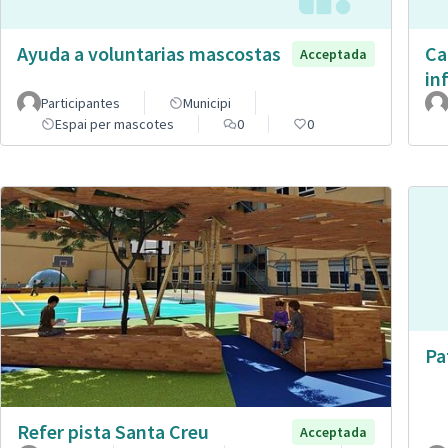
Ayuda a voluntarias mascostas
Ca
Acceptada
in
Participantes
Municipi
Espai per mascotes
0
0
Pa
Refer pista Santa Creu
Acceptada