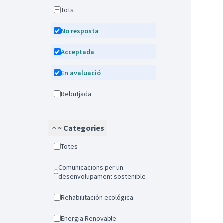
Tots
No resposta
Acceptada
En avaluació
Rebutjada
~ Categories
Totes
Comunicacions per un
desenvolupament sostenible
Rehabilitación ecológica
Energia Renovable