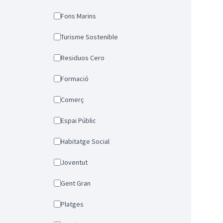
Fons Marins
Turisme Sostenible
Residuos Cero
Formació
Comerç
Espai Públic
Habitatge Social
Joventut
Gent Gran
Platges