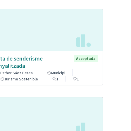
ta de senderisme
Acceptada
nyalitzada
Esther Sáez Perea
Municipi
Turisme Sostenible
1
1