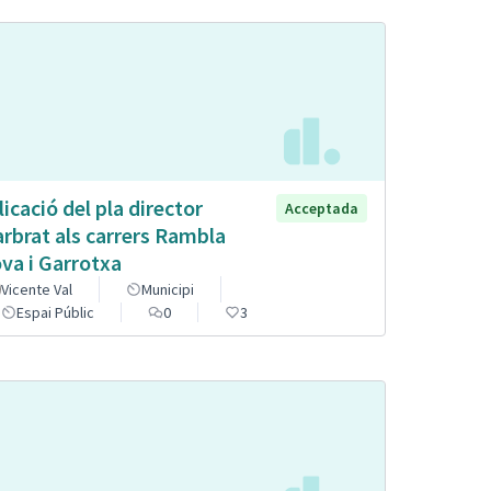
licació del pla director
Acceptada
arbrat als carrers Rambla
va i Garrotxa
Vicente Val
Municipi
Espai Públic
0
3