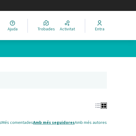
legir el idioma
Ajuda
Trobades
Activitat
Entra
Leaflet
|
©
HERE maps
 com a punts al mapa. L'element es pot fer servir amb un lector 
nya nova)
s
Més comentades
Amb més seguidores
Amb més autores