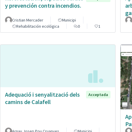
y prevención contra incendios.
ar
ga
Cristian Mercader
Municipi
Rehabilitación ecológica
0
1
Adequació i senyalització dels
Acceptada
camins de Calafell
Ap
Pa
Arnau Josep Pou Cruanyes
Municipi