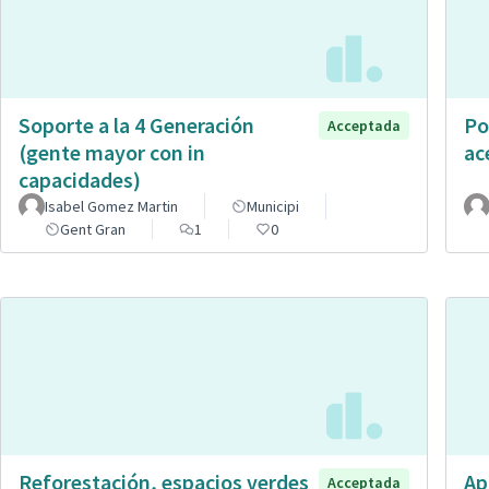
Soporte a la 4 Generación
Po
Acceptada
(gente mayor con in
ac
capacidades)
Isabel Gomez Martin
Municipi
Gent Gran
1
0
Reforestación, espacios verdes
Ap
Acceptada