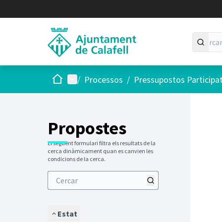
Inici
Menú principal
/
Processos
/
Pressupostos Participa
Saltar
El següen
+
−
Propostes
El següent formulari filtra els resultats de la
cerca dinàmicament quan es canvien les
condicions de la cerca.
Estat