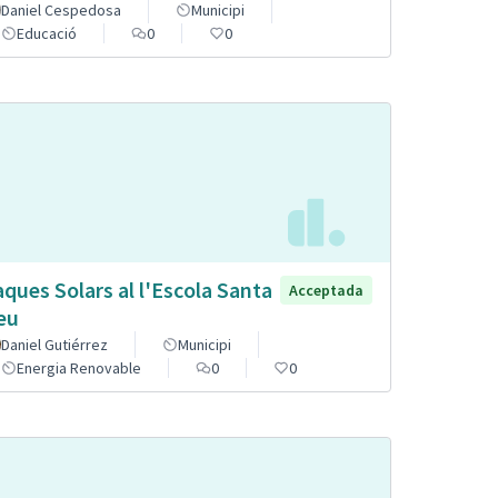
Daniel Cespedosa
Municipi
Educació
0
0
aques Solars al l'Escola Santa
Acceptada
eu
Daniel Gutiérrez
Municipi
Energia Renovable
0
0