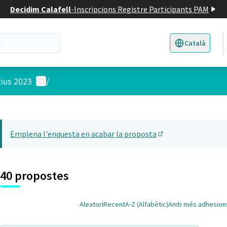
Decidim Calafell
-
Inscripcions Registre Participants PAM
Català
Triar la llengua
E
Menú d'usuari
tius 2023
/
 el mapa
t element és un mapa que presenta els components d'aquesta pàgina
Emplena l'enquesta en acabar la proposta
(Obrir en una pesta
40 propostes
Aleatori
Recent
A-Z (Alfabètic)
Amb més adhesion