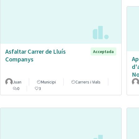
Asfaltar Carrer de Lluís
Acceptada
Ap
Companys
d'
No
Juan
Municipi
Carrers i Vials
0
3