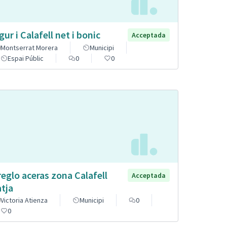
gur i Calafell net i bonic
Acceptada
Montserrat Morera
Municipi
Espai Públic
0
0
reglo aceras zona Calafell
Acceptada
atja
Victoria Atienza
Municipi
0
0