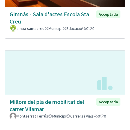
Gimnàs - Sala d'actes Escola Sta
Acceptada
Creu
ampa santacreu
Municipi
Educació
0
0
Millora del pla de mobilitat del
Acceptada
carrer Vilamar
Montserrat Ferrús
Municipi
Carrers i Vials
0
0