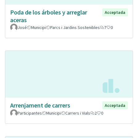
Poda de los árboles y arreglar
Acceptada
aceras
José
Municipi
Parcs i Jardins Sostenibles
7
0
Arrenjament de carrers
Acceptada
Participantes
Municipi
Carrers i Vials
2
0