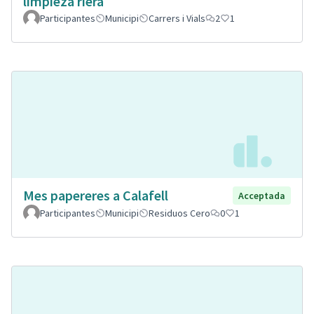
limpieza riera
Participantes
Municipi
Carrers i Vials
2
1
Mes papereres a Calafell
Acceptada
Participantes
Municipi
Residuos Cero
0
1