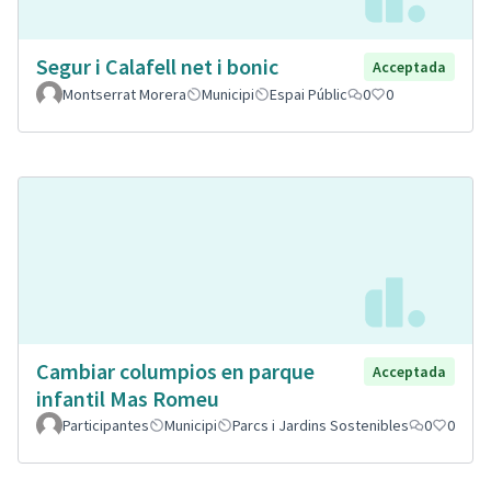
Segur i Calafell net i bonic
Acceptada
Montserrat Morera
Municipi
Espai Públic
0
0
Cambiar columpios en parque
Acceptada
infantil Mas Romeu
Participantes
Municipi
Parcs i Jardins Sostenibles
0
0