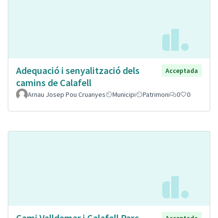
Adequació i senyalització dels
Acceptada
camins de Calafell
Arnau Josep Pou Cruanyes
Municipi
Patrimoni
0
0
Cami Valldemar i Calafell Parc
Acceptada