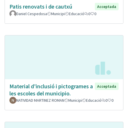
Patis renovats i de cautxú
Acceptada
Daniel Cespedosa
Municipi
Educació
0
0
Material d'inclusió i pictogrames a
Acceptada
les escoles del municipio.
NATIVIDAD MARTINEZ ROMAN
Municipi
Educació
0
0