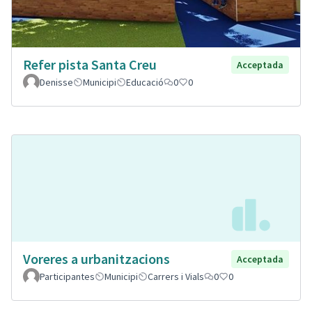
Refer pista Santa Creu
Acceptada
Denisse
Municipi
Educació
0
0
Voreres a urbanitzacions
Acceptada
Participantes
Municipi
Carrers i Vials
0
0