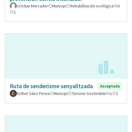
Cristian Mercader
Municipi
Rehabilitación ecológica
0
1
Ruta de senderisme senyalitzada
Acceptada
Esther Sáez Perea
Municipi
Turisme Sostenible
1
1