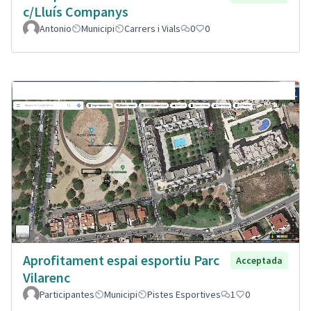
c/Lluís Companys
Antonio
Municipi
Carrers i Vials
0
0
Aprofitament espai esportiu Parc
Acceptada
Vilarenc
Participantes
Municipi
Pistes Esportives
1
0