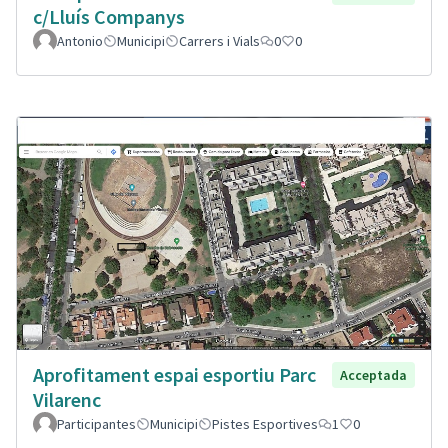
c/Lluís Companys
Antonio
Municipi
Carrers i Vials
0
0
Aprofitament espai esportiu Parc
Acceptada
Vilarenc
Participantes
Municipi
Pistes Esportives
1
0