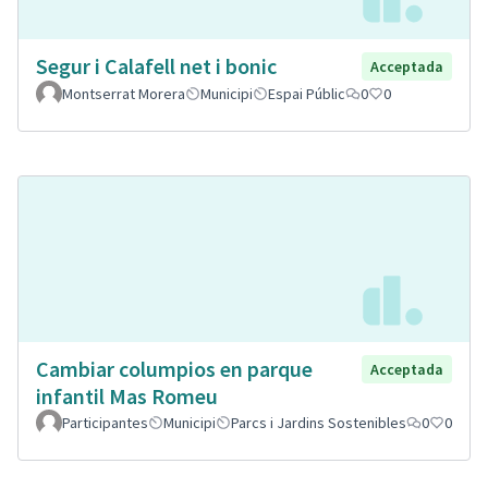
Segur i Calafell net i bonic
Acceptada
Montserrat Morera
Municipi
Espai Públic
0
0
Cambiar columpios en parque
Acceptada
infantil Mas Romeu
Participantes
Municipi
Parcs i Jardins Sostenibles
0
0