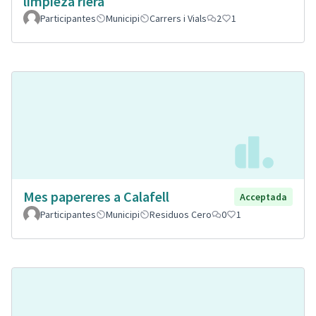
limpieza riera
Participantes
Municipi
Carrers i Vials
2
1
Mes papereres a Calafell
Acceptada
Participantes
Municipi
Residuos Cero
0
1