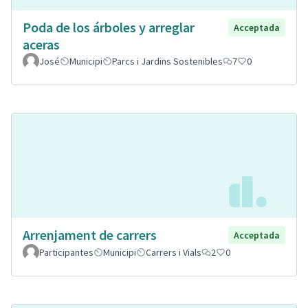
Poda de los árboles y arreglar
Acceptada
aceras
José
Municipi
Parcs i Jardins Sostenibles
7
0
Arrenjament de carrers
Acceptada
Participantes
Municipi
Carrers i Vials
2
0