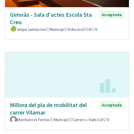
Gimnàs - Sala d'actes Escola Sta
Acceptada
Creu
ampa santacreu
Municipi
Educació
0
0
Millora del pla de mobilitat del
Acceptada
carrer Vilamar
Montserrat Ferrús
Municipi
Carrers i Vials
0
0