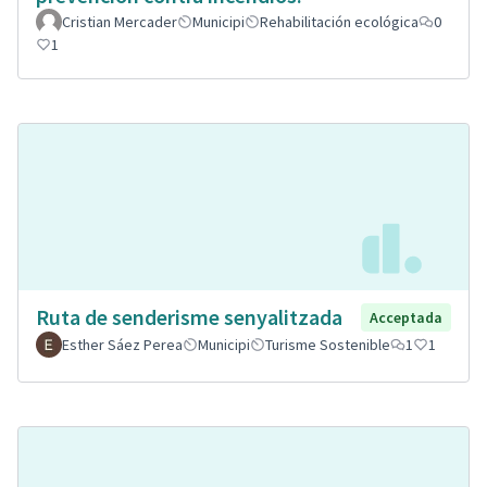
Cristian Mercader
Municipi
Rehabilitación ecológica
0
1
Ruta de senderisme senyalitzada
Acceptada
Esther Sáez Perea
Municipi
Turisme Sostenible
1
1