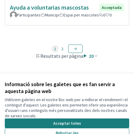
Ayuda a voluntarias mascostas
Acceptada
Participantes
Municipi
Espai per mascotes
0
0
1
2
Resultats per pàgina:
20
Veure totes les propostes retirades
Informació sobre les galetes que es fan servir a
aquesta pàgina web
Utilitzem galetes en el nostre lloc web per a millorar el rendiment i el
Termes i condicions d'ús
contingut d'aquest. Les galetes ens permeten oferir una experiència
Configuració de les galetes
d'usuari i uns continguts més personalitzats des dels nostres canals
Decidim Calafell a X
Decidim Calafell a Facebook
Decidim Calafell a YouTube
Decidim Calafell a GitHub
de xarxes socials.
(Enllaç extern)
(Enllaç extern)
(Enllaç extern)
(Enllaç extern)
Acceptar totes
Rebutjar-les