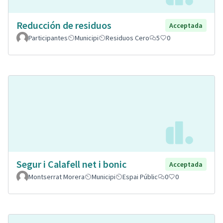
Reducción de residuos
Acceptada
Participantes
Municipi
Residuos Cero
5
0
Segur i Calafell net i bonic
Acceptada
Montserrat Morera
Municipi
Espai Públic
0
0