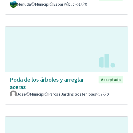
Menuda
Municipi
Espai Públic
1
0
Poda de los árboles y arreglar
Acceptada
aceras
José
Municipi
Parcs i Jardins Sostenibles
7
0