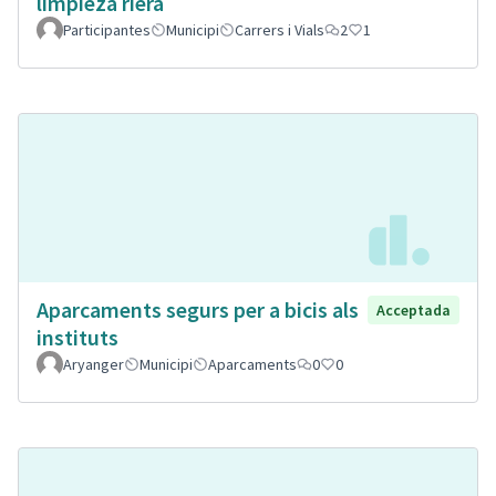
limpieza riera
Participantes
Municipi
Carrers i Vials
2
1
Aparcaments segurs per a bicis als
Acceptada
instituts
Aryanger
Municipi
Aparcaments
0
0