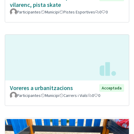
vilarenc, pista skate
Participantes
Municipi
Pistes Esportives
0
0
Voreres a urbanitzacions
Acceptada
Participantes
Municipi
Carrers i Vials
0
0