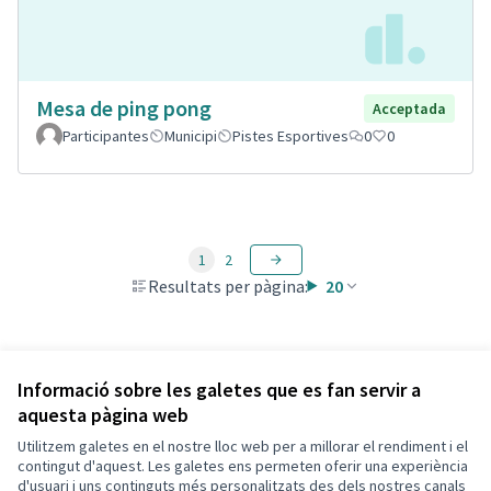
Mesa de ping pong
Acceptada
Participantes
Municipi
Pistes Esportives
0
0
1
2
Resultats per pàgina:
20
Veure totes les propostes retirades
Informació sobre les galetes que es fan servir a
aquesta pàgina web
Utilitzem galetes en el nostre lloc web per a millorar el rendiment i el
Termes i condicions d'ús
contingut d'aquest. Les galetes ens permeten oferir una experiència
Configuració de les galetes
d'usuari i uns continguts més personalitzats des dels nostres canals
Decidim Calafell a X
Decidim Calafell a Facebook
Decidim Calafell a YouTube
Decidim Calafell a GitHub