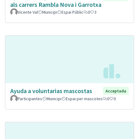
als carrers Rambla Nova i Garrotxa
Vicente Val
Municipi
Espai Públic
0
3
Ayuda a voluntarias mascostas
Acceptada
Participantes
Municipi
Espai per mascotes
0
0