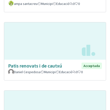
ampa santacreu
Municipi
Educació
0
0
Patis renovats i de cautxú
Acceptada
Daniel Cespedosa
Municipi
Educació
0
0