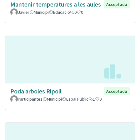
Mantenir temperatures a les aules
Acceptada
Javier
Municipi
Educació
0
0
Poda arboles Ripoll
Acceptada
Participantes
Municipi
Espai Públic
1
0