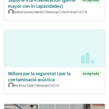
mayor con in capacidades)
Isabel Gomez Martin
Municipi
Gent Gran
1
0
Millora per la seguretat i per la
Acceptada
contaminació acústica
Ma Rosa Solé
Municipi
0
0