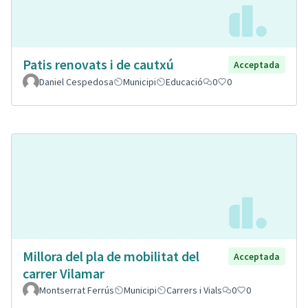
Patis renovats i de cautxú
Acceptada
Daniel Cespedosa
Municipi
Educació
0
0
Millora del pla de mobilitat del
Acceptada
carrer Vilamar
Montserrat Ferrús
Municipi
Carrers i Vials
0
0