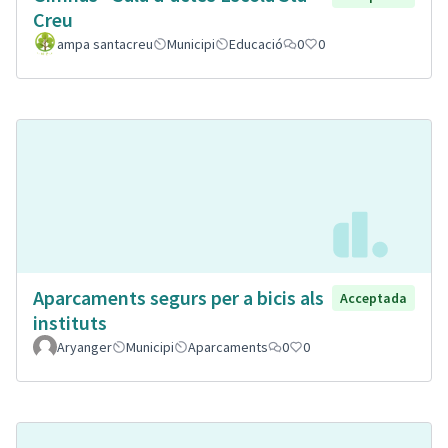
Creu
ampa santacreu
Municipi
Educació
0
0
Aparcaments segurs per a bicis als
Acceptada
instituts
Aryanger
Municipi
Aparcaments
0
0