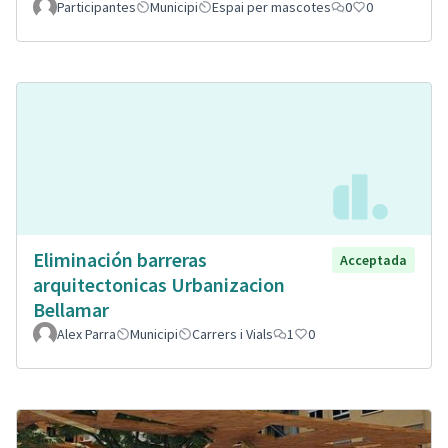
Participantes
Municipi
Espai per mascotes
0
0
Eliminación barreras
Acceptada
arquitectonicas Urbanizacion
Bellamar
Alex Parra
Municipi
Carrers i Vials
1
0