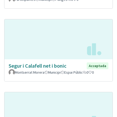
Segur i Calafell net i bonic
Acceptada
Montserrat Morera
Municipi
Espai Públic
0
0