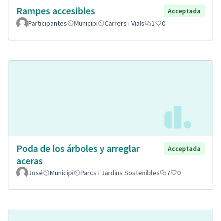
Rampes accesibles
Acceptada
Participantes
Municipi
Carrers i Vials
1
0
Poda de los árboles y arreglar
Acceptada
aceras
José
Municipi
Parcs i Jardins Sostenibles
7
0