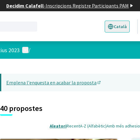
Decidim Calafell
-
Inscripcions Registre Participants PAM
Català
Triar la llengua
E
Menú d'usuari
tius 2023
/
 el mapa
t element és un mapa que presenta els components d'aquesta pàgina
Emplena l'enquesta en acabar la proposta
(Obrir en una pesta
40 propostes
Aleatori
Recent
A-Z (Alfabètic)
Amb més adhesio