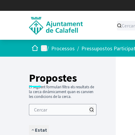
Inici
Menú principal
/
Processos
/
Pressupostos Participa
Saltar
El següen
+
−
Propostes
El següent formulari filtra els resultats de
la cerca dinàmicament quan es canvien
les condicions de la cerca.
Estat