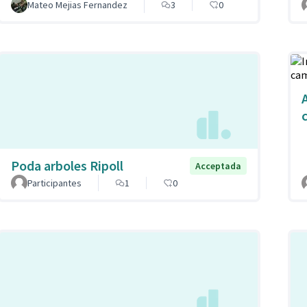
Mateo Mejias Fernandez
3
0
Poda arboles Ripoll
Acceptada
Participantes
1
0