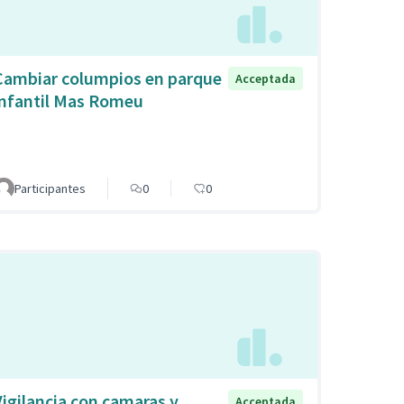
Cambiar columpios en parque
Acceptada
infantil Mas Romeu
Participantes
0
0
Vigilancia con camaras y
Acceptada