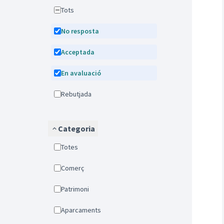
Tots
No resposta
Acceptada
En avaluació
Rebutjada
Categoria
Totes
Comerç
Patrimoni
Aparcaments