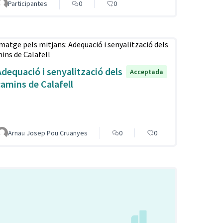
Participantes
0
0
Adequació i senyalització dels
Acceptada
camins de Calafell
Arnau Josep Pou Cruanyes
0
0