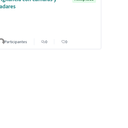
radares
Participantes
0
0