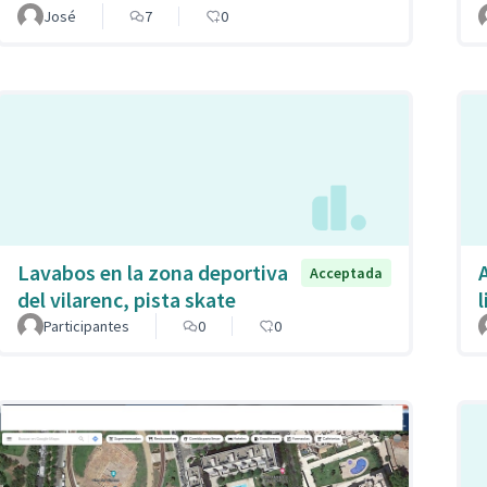
José
7
0
Lavabos en la zona deportiva
Acceptada
del vilarenc, pista skate
Participantes
0
0