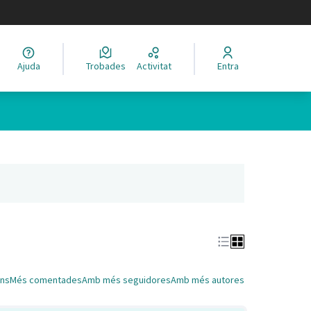
legir el idioma
Ajuda
Trobades
Activitat
Entra
Leaflet
|
©
HERE maps
 com a punts al mapa. L'element es pot fer servir amb un lector 
nya nova)
ns
Més comentades
Amb més seguidores
Amb més autores