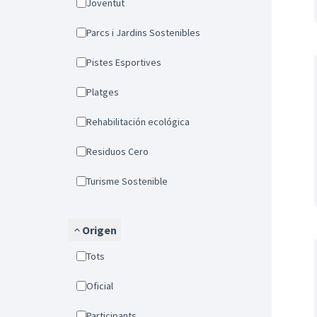
Joventut
Parcs i Jardins Sostenibles
Pistes Esportives
Platges
Rehabilitación ecológica
Residuos Cero
Turisme Sostenible
Origen
Tots
Oficial
Participants