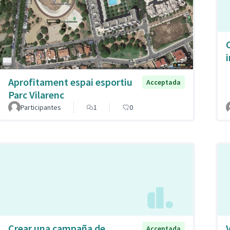
Aprofitament espai esportiu
Acceptada
Parc Vilarenc
Participantes
1
0
Crear una campaña de
Acceptada