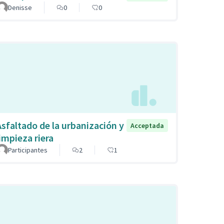
Denisse
0
0
Asfaltado de la urbanización y
Acceptada
limpieza riera
Participantes
2
1