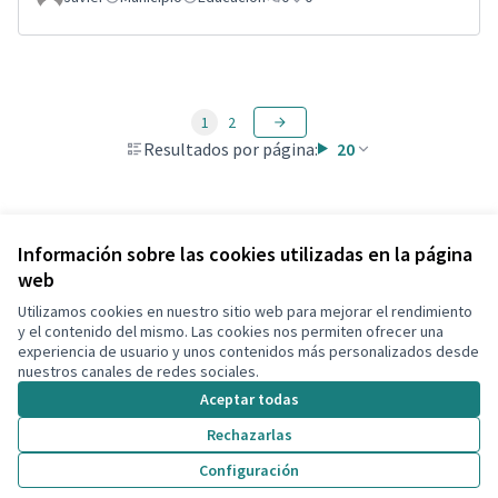
1
2
Resultados por página:
20
Ver todas las propuestas retiradas
Información sobre las cookies utilizadas en la página
web
Utilizamos cookies en nuestro sitio web para mejorar el rendimiento
Términos y condiciones de uso
y el contenido del mismo. Las cookies nos permiten ofrecer una
Configuración de cookies
experiencia de usuario y unos contenidos más personalizados desde
Decidim Calafell en X
Decidim Calafell en Facebook
Decidim Calafell en YouTube
Decidim Calafell en GitHub
nuestros canales de redes sociales.
(Enlace externo)
(Enlace externo)
(Enlace externo)
(Enlace externo)
Aceptar todas
Rechazarlas
Con licenci
(Enlace exte
Configuración
(Enlace externo)
Web creada con
software libre
.
(Enlace externo)