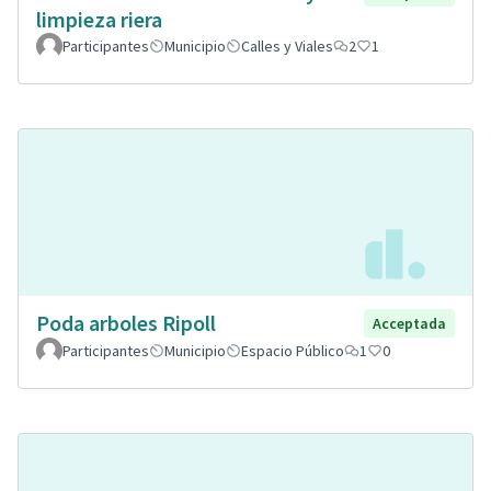
limpieza riera
Participantes
Municipio
Calles y Viales
2
1
Poda arboles Ripoll
Acceptada
Participantes
Municipio
Espacio Público
1
0