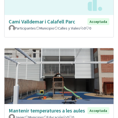
Cami Valldemar i Calafell Parc
Acceptada
Participantes
Municipio
Calles y Viales
0
0
Mantenir temperatures a les aules
Acceptada
Javier
Municipio
Educación
0
0