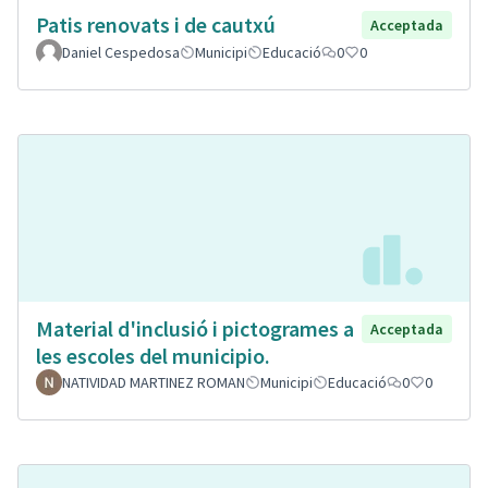
Patis renovats i de cautxú
Acceptada
Daniel Cespedosa
Municipi
Educació
0
0
Material d'inclusió i pictogrames a
Acceptada
les escoles del municipio.
NATIVIDAD MARTINEZ ROMAN
Municipi
Educació
0
0