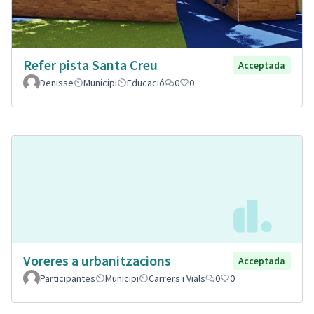
Refer pista Santa Creu
Acceptada
Denisse
Municipi
Educació
0
0
Voreres a urbanitzacions
Acceptada
Participantes
Municipi
Carrers i Vials
0
0