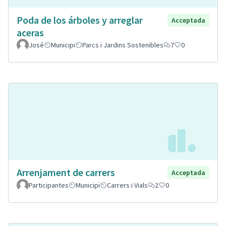
Poda de los árboles y arreglar
Acceptada
aceras
José
Municipi
Parcs i Jardins Sostenibles
7
0
Arrenjament de carrers
Acceptada
Participantes
Municipi
Carrers i Vials
2
0