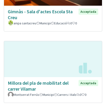
Gimnàs - Sala d'actes Escola Sta
Acceptada
Creu
ampa santacreu
Municipi
Educació
0
0
Millora del pla de mobilitat del
Acceptada
carrer Vilamar
Montserrat Ferrús
Municipi
Carrers i Vials
0
0