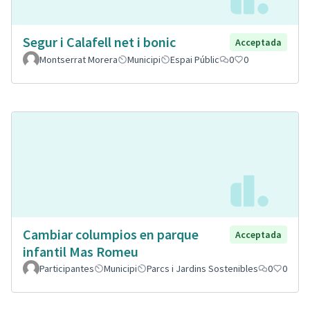
Segur i Calafell net i bonic
Acceptada
Montserrat Morera
Municipi
Espai Públic
0
0
Cambiar columpios en parque
Acceptada
infantil Mas Romeu
Participantes
Municipi
Parcs i Jardins Sostenibles
0
0