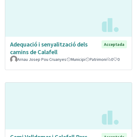
Adequació i senyalització dels
Acceptada
camins de Calafell
Arnau Josep Pou Cruanyes
Municipi
Patrimoni
0
0
Cami Valldemar i Calafell Parc
Acceptada