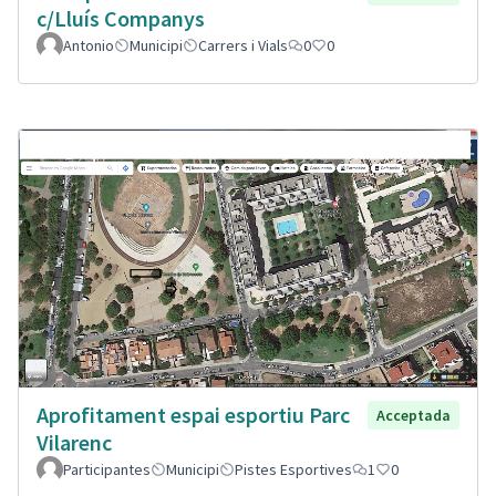
c/Lluís Companys
Antonio
Municipi
Carrers i Vials
0
0
Aprofitament espai esportiu Parc
Acceptada
Vilarenc
Participantes
Municipi
Pistes Esportives
1
0