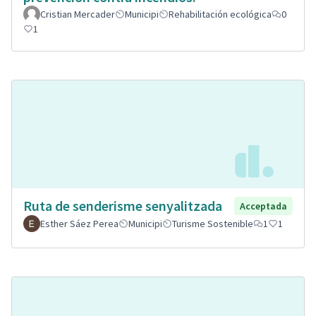
Cristian Mercader
Municipi
Rehabilitación ecológica
0
1
Ruta de senderisme senyalitzada
Acceptada
Esther Sáez Perea
Municipi
Turisme Sostenible
1
1