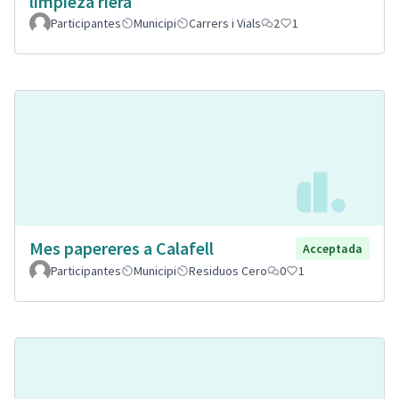
limpieza riera
Participantes
Municipi
Carrers i Vials
2
1
Mes papereres a Calafell
Acceptada
Participantes
Municipi
Residuos Cero
0
1