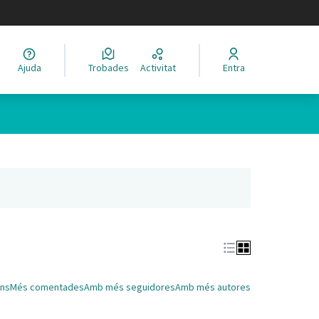
legir el idioma
Ajuda
Trobades
Activitat
Entra
Leaflet
|
©
HERE maps
 com a punts al mapa. L'element es pot fer servir amb un lector 
nya nova)
ns
Més comentades
Amb més seguidores
Amb més autores