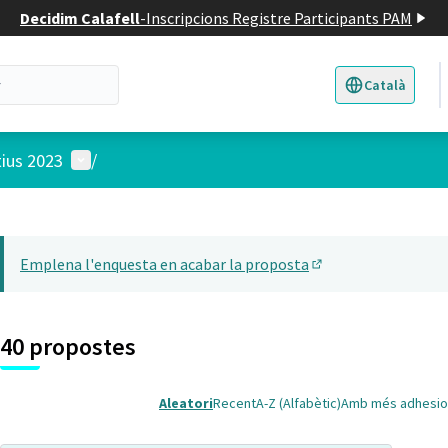
Decidim Calafell
-
Inscripcions Registre Participants PAM
Català
Triar la llengua
E
Menú d'usuari
tius 2023
/
 el mapa
22
t element és un mapa que presenta els components d'aquesta pàgina
Emplena l'enquesta en acabar la proposta
(Obrir en una pesta
40 propostes
Aleatori
Recent
A-Z (Alfabètic)
Amb més adhesio