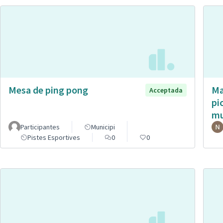
Mesa de ping pong
Ma
Acceptada
pi
mu
Participantes
Municipi
Pistes Esportives
0
0