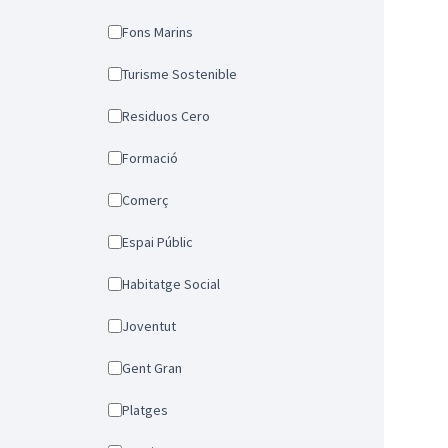
Fons Marins
Turisme Sostenible
Residuos Cero
Formació
Comerç
Espai Públic
Habitatge Social
Joventut
Gent Gran
Platges