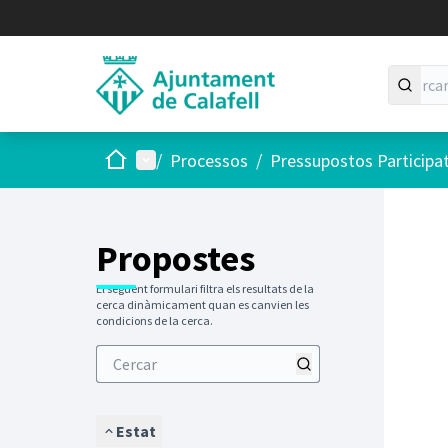
Inici
Menú principal
/
Processos
/
Pressupostos Participa
Saltar
El següen
+
−
Propostes
El següent formulari filtra els resultats de la
cerca dinàmicament quan es canvien les
condicions de la cerca.
Estat