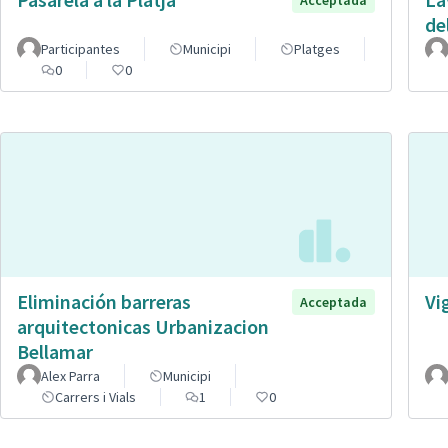
Acceptada
de
Participantes
Municipi
Platges
0
0
Eliminación barreras
Vi
Acceptada
arquitectonicas Urbanizacion
Bellamar
Alex Parra
Municipi
Carrers i Vials
1
0