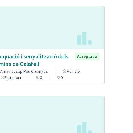
equació i senyalització dels
Acceptada
mins de Calafell
Arnau Josep Pou Cruanyes
Municipi
Patrimoni
0
0