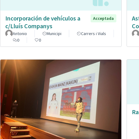
Incorporación de vehículos a
As
Acceptada
c/Lluís Companys
Co
Antonio
Municipi
Carrers i Vials
0
0
Ra