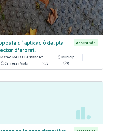
oposta d´aplicació del pla
Acceptada
rector d'arbrat.
Mateo Mejias Fernandez
Municipi
Carrers i Vials
3
0
vabos en la zona deportiva