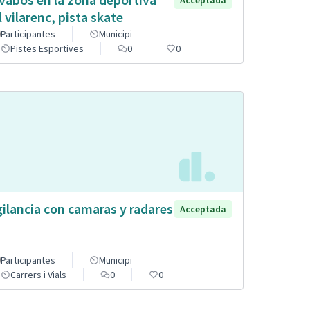
Acceptada
l vilarenc, pista skate
Participantes
Municipi
Pistes Esportives
0
0
gilancia con camaras y radares
Acceptada
Participantes
Municipi
Carrers i Vials
0
0