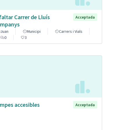
faltar Carrer de Lluís
Acceptada
mpanys
Juan
Municipi
Carrers i Vials
0
3
mpes accesibles
Acceptada