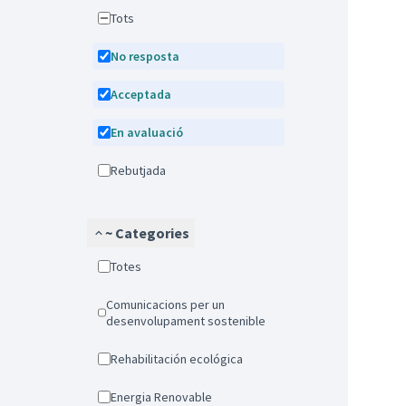
Tots
No resposta
Acceptada
En avaluació
Rebutjada
~ Categories
Totes
Comunicacions per un
desenvolupament sostenible
Rehabilitación ecológica
Energia Renovable