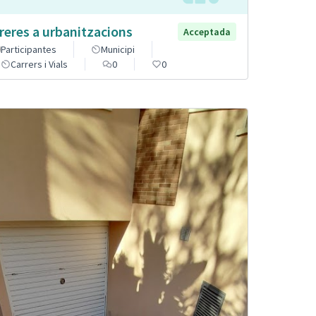
reres a urbanitzacions
Acceptada
Participantes
Municipi
Carrers i Vials
0
0