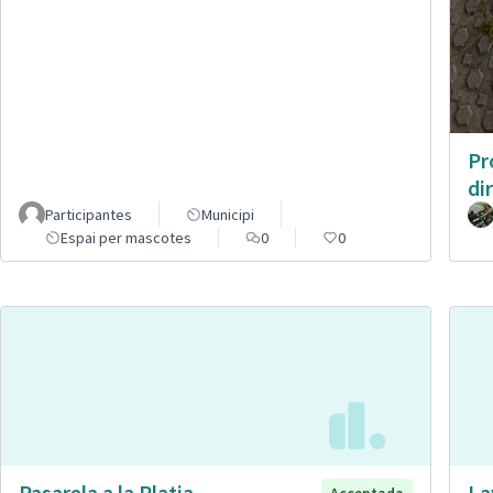
Pr
di
Participantes
Municipi
Espai per mascotes
0
0
Pasarela a la Platja
La