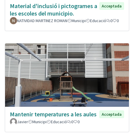
Material d'inclusió i pictogrames a
Acceptada
les escoles del municipio.
NATIVIDAD MARTINEZ ROMAN
Municipi
Educació
0
0
Mantenir temperatures a les aules
Acceptada
Javier
Municipi
Educació
0
0