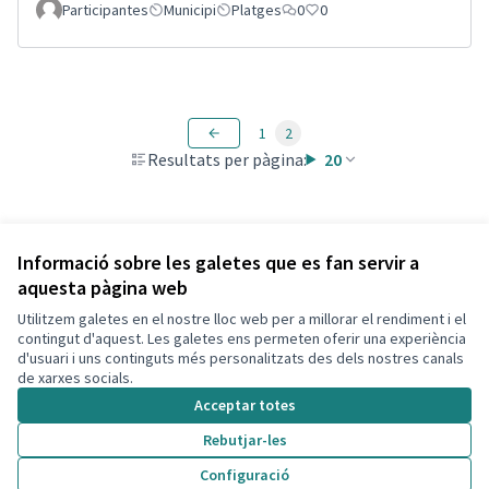
Participantes
Municipi
Platges
0
0
1
2
Resultats per pàgina:
20
Veure totes les propostes retirades
Informació sobre les galetes que es fan servir a
aquesta pàgina web
Utilitzem galetes en el nostre lloc web per a millorar el rendiment i el
Termes i condicions d'ús
contingut d'aquest. Les galetes ens permeten oferir una experiència
Configuració de les galetes
d'usuari i uns continguts més personalitzats des dels nostres canals
Decidim Calafell a X
Decidim Calafell a Facebook
Decidim Calafell a YouTube
Decidim Calafell a GitHub
de xarxes socials.
(Enllaç extern)
(Enllaç extern)
(Enllaç extern)
(Enllaç extern)
Acceptar totes
Rebutjar-les
Amb llicènc
(Enllaç exte
Configuració
(Enllaç extern)
Web creada amb
programari lliure
.