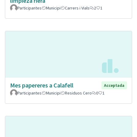
limpieza riera
Participantes
Municipi
Carrers i Vials
2
1
Mes papereres a Calafell
Acceptada
Participantes
Municipi
Residuos Cero
0
1