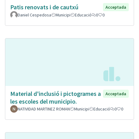
Patis renovats i de cautxú
Acceptada
Daniel Cespedosa
Municipi
Educació
0
0
Material d'inclusió i pictogrames a
Acceptada
les escoles del municipio.
NATIVIDAD MARTINEZ ROMAN
Municipi
Educació
0
0