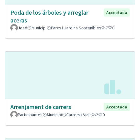
Poda de los árboles y arreglar
Acceptada
aceras
José
Municipi
Parcs i Jardins Sostenibles
7
0
Arrenjament de carrers
Acceptada
Participantes
Municipi
Carrers i Vials
2
0