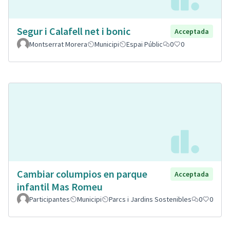
Segur i Calafell net i bonic
Acceptada
Montserrat Morera
Municipi
Espai Públic
0
0
Cambiar columpios en parque
Acceptada
infantil Mas Romeu
Participantes
Municipi
Parcs i Jardins Sostenibles
0
0