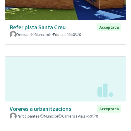
Refer pista Santa Creu
Acceptada
Denisse
Municipi
Educació
0
0
Voreres a urbanitzacions
Acceptada
Participantes
Municipi
Carrers i Vials
0
0