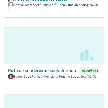
Cristian Mercader
Municipi
Rehabilitación ecológica
0
1
Ruta de senderisme senyalitzada
Acceptada
Esther Sáez Perea
Municipi
Turisme Sostenible
1
1