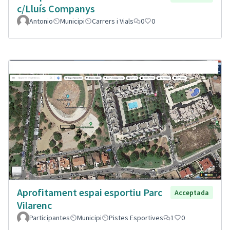
c/Lluís Companys
Antonio
Municipi
Carrers i Vials
0
0
Aprofitament espai esportiu Parc
Acceptada
Vilarenc
Participantes
Municipi
Pistes Esportives
1
0