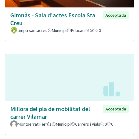
Gimnàs - Sala d'actes Escola Sta
Acceptada
Creu
ampa santacreu
Municipi
Educació
0
0
Millora del pla de mobilitat del
Acceptada
carrer Vilamar
Montserrat Ferrús
Municipi
Carrers i Vials
0
0