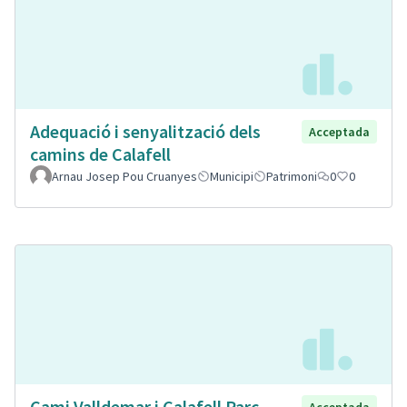
Adequació i senyalització dels
Acceptada
camins de Calafell
Arnau Josep Pou Cruanyes
Municipi
Patrimoni
0
0
Cami Valldemar i Calafell Parc
Acceptada