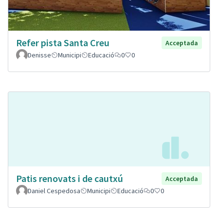
Refer pista Santa Creu
Acceptada
Denisse
Municipi
Educació
0
0
Patis renovats i de cautxú
Acceptada
Daniel Cespedosa
Municipi
Educació
0
0