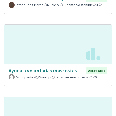
Esther Sáez Perea
Municipi
Turisme Sostenible
1
1
Ayuda a voluntarias mascostas
Acceptada
Participantes
Municipi
Espai per mascotes
0
0