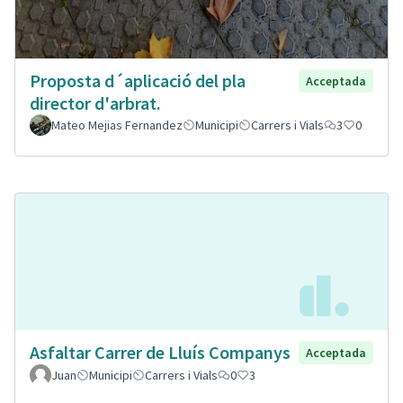
Proposta d´aplicació del pla
Acceptada
director d'arbrat.
Mateo Mejias Fernandez
Municipi
Carrers i Vials
3
0
Asfaltar Carrer de Lluís Companys
Acceptada
Juan
Municipi
Carrers i Vials
0
3