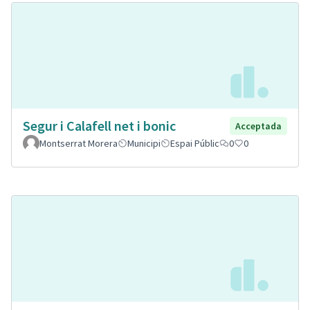
Segur i Calafell net i bonic
Acceptada
Montserrat Morera
Municipi
Espai Públic
0
0