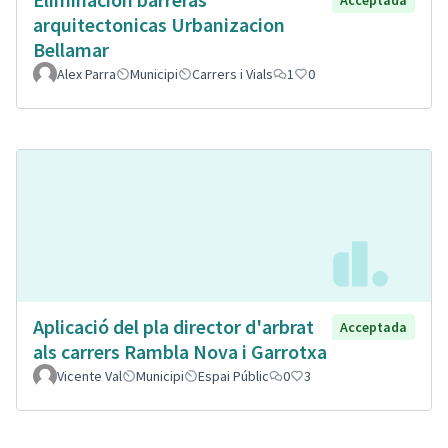
arquitectonicas Urbanizacion
Bellamar
Alex Parra
Municipi
Carrers i Vials
1
0
Aplicació del pla director d'arbrat
Acceptada
als carrers Rambla Nova i Garrotxa
Vicente Val
Municipi
Espai Públic
0
3