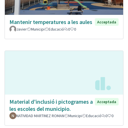
Mantenir temperatures a les aules
Acceptada
Javier
Municipi
Educació
0
0
Material d'inclusió i pictogrames a
Acceptada
les escoles del municipio.
NATIVIDAD MARTINEZ ROMAN
Municipi
Educació
0
0