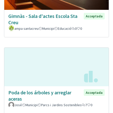
Gimnàs - Sala d'actes Escola Sta
Acceptada
Creu
ampa santacreu
Municipi
Educació
0
0
Poda de los árboles y arreglar
Acceptada
aceras
José
Municipi
Parcs i Jardins Sostenibles
7
0