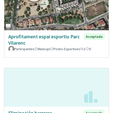
Aprofitament espai esportiu Parc
Acceptada
Vilarenc
Participantes
Municipi
Pistes Esportives
1
0
Eliminación barreras
Acceptada