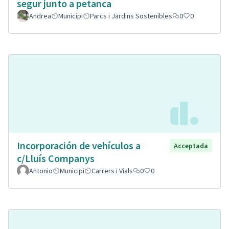
segur junto a petanca
Andrea
Municipi
Parcs i Jardins Sostenibles
0
0
Incorporación de vehículos a
Acceptada
c/Lluís Companys
Antonio
Municipi
Carrers i Vials
0
0