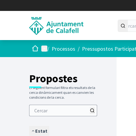
Inici
Menú principal
/
Processos
/
Pressupostos Participa
Saltar
El següen
+
−
Propostes
El següent formulari filtra els resultats de la
cerca dinàmicament quan es canvien les
condicions de la cerca.
Estat