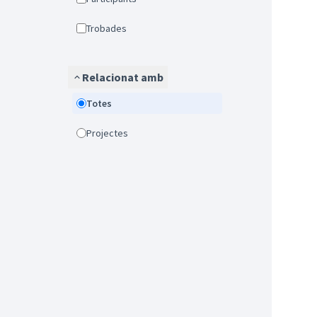
Trobades
Relacionat amb
Totes
Projectes