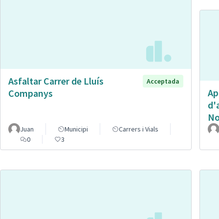
Asfaltar Carrer de Lluís
Acceptada
Ap
Companys
d'
No
Juan
Municipi
Carrers i Vials
0
3