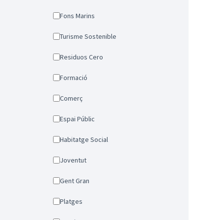
Fons Marins
Turisme Sostenible
Residuos Cero
Formació
Comerç
Espai Públic
Habitatge Social
Joventut
Gent Gran
Platges