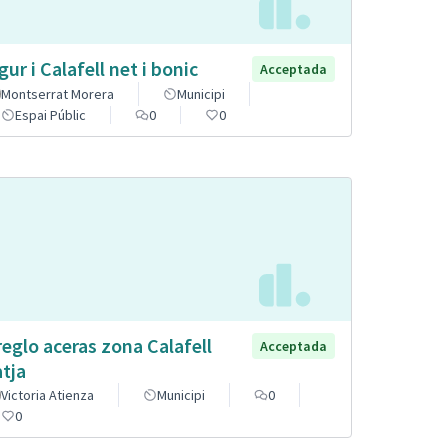
gur i Calafell net i bonic
Acceptada
Montserrat Morera
Municipi
Espai Públic
0
0
reglo aceras zona Calafell
Acceptada
atja
Victoria Atienza
Municipi
0
0