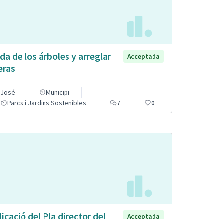
da de los árboles y arreglar
Acceptada
eras
José
Municipi
Parcs i Jardins Sostenibles
7
0
licació del Pla director del
Acceptada