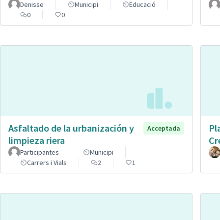
Denisse
Municipi
Educació
0
0
Asfaltado de la urbanización y
Pl
Acceptada
limpieza riera
Cr
Participantes
Municipi
Carrers i Vials
2
1