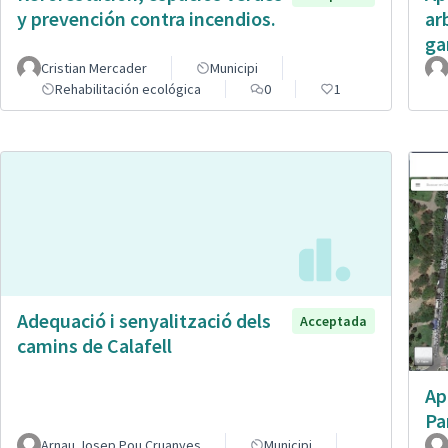
y prevención contra incendios.
ar
ga
Cristian Mercader
Municipi
Rehabilitación ecológica
0
1
Adequació i senyalització dels
Acceptada
camins de Calafell
Ap
Pa
Arnau Josep Pou Cruanyes
Municipi