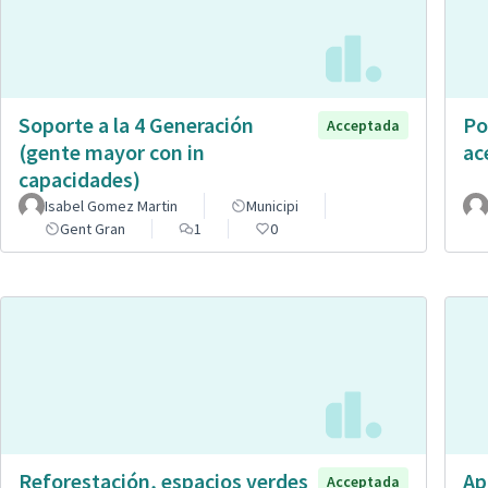
Soporte a la 4 Generación
Po
Acceptada
(gente mayor con in
ac
capacidades)
Isabel Gomez Martin
Municipi
Gent Gran
1
0
Reforestación, espacios verdes
Ap
Acceptada