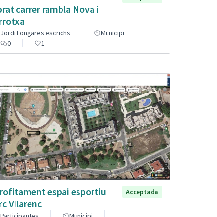
brat carrer rambla Nova i
rrotxa
Jordi Longares escrichs
Municipi
0
1
rofitament espai esportiu
Acceptada
rc Vilarenc
Participantes
Municipi