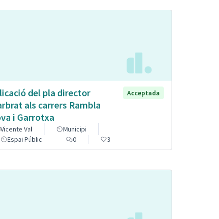
licació del pla director
Acceptada
arbrat als carrers Rambla
va i Garrotxa
Vicente Val
Municipi
Espai Públic
0
3