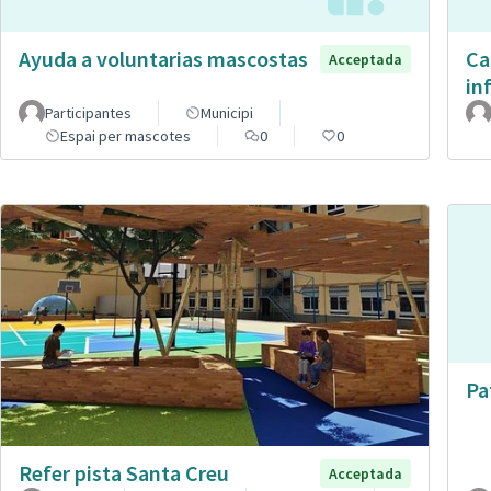
Ayuda a voluntarias mascostas
Ca
Acceptada
in
Participantes
Municipi
Espai per mascotes
0
0
Pa
Refer pista Santa Creu
Acceptada