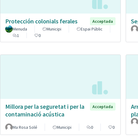
Protección colonials ferales
Se
Acceptada
Menuda
Municipi
Espai Públic
1
0
Millora per la seguretat i per la
Ar
Acceptada
contaminació acústica
pl
Ma Rosa Solé
Municipi
0
0