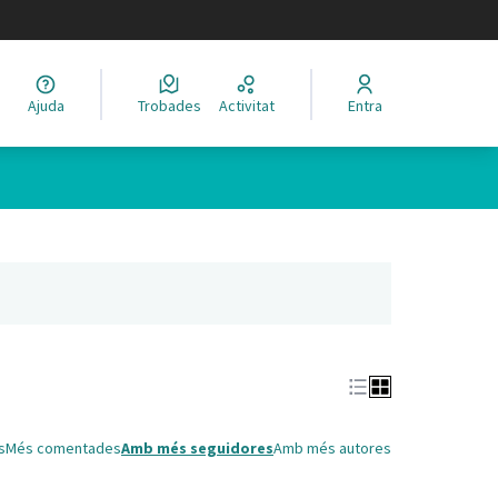
legir el idioma
Ajuda
Trobades
Activitat
Entra
Leaflet
|
©
HERE maps
 com a punts al mapa. L'element es pot fer servir amb un lector 
nya nova)
s
Més comentades
Amb més seguidores
Amb més autores