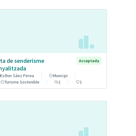
ta de senderisme
Acceptada
nyalitzada
Esther Sáez Perea
Municipi
Turisme Sostenible
1
1