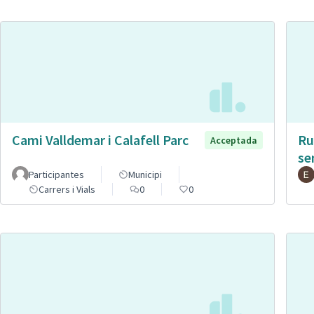
Cami Valldemar i Calafell Parc
Ru
Acceptada
se
Participantes
Municipi
Carrers i Vials
0
0