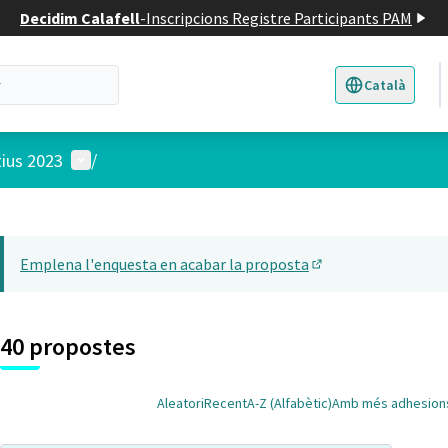
Decidim Calafell
-
Inscripcions Registre Participants PAM
Català
Triar la llengua
E
Menú d'usuari
tius 2023
/
 el mapa
22
t element és un mapa que presenta els components d'aquesta pàgina
Emplena l'enquesta en acabar la proposta
(Obrir en una pesta
40 propostes
Aleatori
Recent
A-Z (Alfabètic)
Amb més adhesion