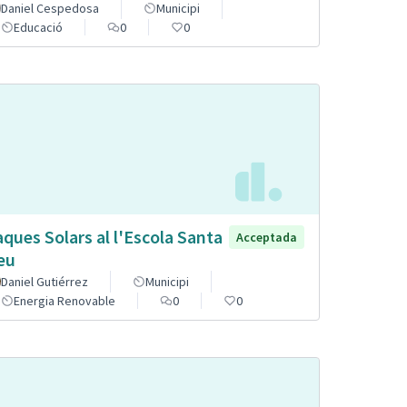
Daniel Cespedosa
Municipi
Educació
0
0
aques Solars al l'Escola Santa
Acceptada
eu
Daniel Gutiérrez
Municipi
Energia Renovable
0
0