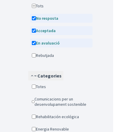
Tots
No resposta
Acceptada
En avaluació
Rebutjada
~ Categories
Totes
Comunicacions per un
desenvolupament sostenible
Rehabilitación ecológica
Energia Renovable