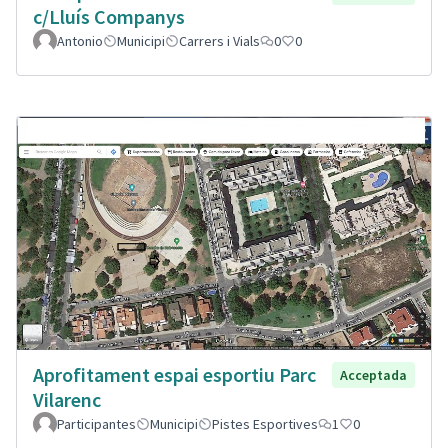
c/Lluís Companys
Antonio
Municipi
Carrers i Vials
0
0
Aprofitament espai esportiu Parc
Acceptada
Vilarenc
Participantes
Municipi
Pistes Esportives
1
0