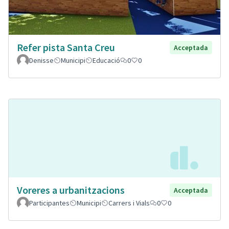
Refer pista Santa Creu
Acceptada
Denisse
Municipi
Educació
0
0
Voreres a urbanitzacions
Acceptada
Participantes
Municipi
Carrers i Vials
0
0