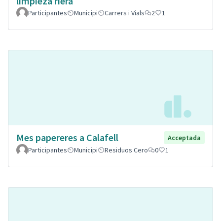
limpieza riera
Participantes
Municipi
Carrers i Vials
2
1
Mes papereres a Calafell
Acceptada
Participantes
Municipi
Residuos Cero
0
1