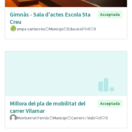
Gimnàs - Sala d'actes Escola Sta
Acceptada
Creu
ampa santacreu
Municipi
Educació
0
0
Millora del pla de mobilitat del
Acceptada
carrer Vilamar
Montserrat Ferrús
Municipi
Carrers i Vials
0
0