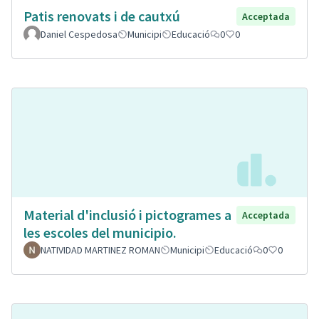
Patis renovats i de cautxú
Acceptada
Daniel Cespedosa
Municipi
Educació
0
0
Material d'inclusió i pictogrames a
Acceptada
les escoles del municipio.
NATIVIDAD MARTINEZ ROMAN
Municipi
Educació
0
0