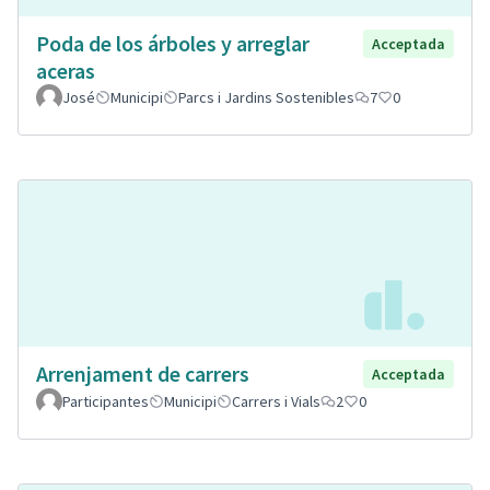
Poda de los árboles y arreglar
Acceptada
aceras
José
Municipi
Parcs i Jardins Sostenibles
7
0
Arrenjament de carrers
Acceptada
Participantes
Municipi
Carrers i Vials
2
0