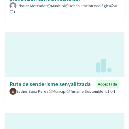
Cristian Mercader
Municipi
Rehabilitación ecológica
0
1
Ruta de senderisme senyalitzada
Acceptada
Esther Sáez Perea
Municipi
Turisme Sostenible
1
1