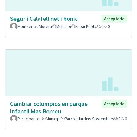
Segur i Calafell net i bonic
Acceptada
Montserrat Morera
Municipi
Espai Públic
0
0
Cambiar columpios en parque
Acceptada
infantil Mas Romeu
Participantes
Municipi
Parcs i Jardins Sostenibles
0
0