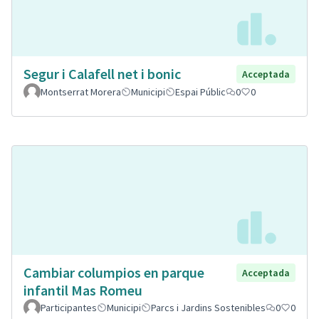
Segur i Calafell net i bonic
Acceptada
Montserrat Morera
Municipi
Espai Públic
0
0
Cambiar columpios en parque
Acceptada
infantil Mas Romeu
Participantes
Municipi
Parcs i Jardins Sostenibles
0
0