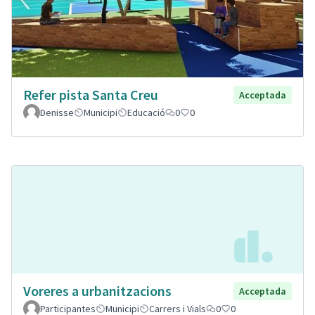
Refer pista Santa Creu
Acceptada
Denisse
Municipi
Educació
0
0
Voreres a urbanitzacions
Acceptada
Participantes
Municipi
Carrers i Vials
0
0