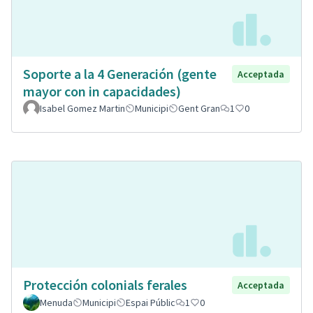
Soporte a la 4 Generación (gente
Acceptada
mayor con in capacidades)
Isabel Gomez Martin
Municipi
Gent Gran
1
0
Protección colonials ferales
Acceptada
Menuda
Municipi
Espai Públic
1
0