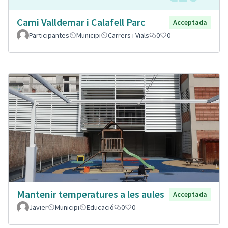
Cami Valldemar i Calafell Parc
Acceptada
Participantes
Municipi
Carrers i Vials
0
0
Mantenir temperatures a les aules
Acceptada
Javier
Municipi
Educació
0
0