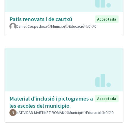
Patis renovats i de cautxú
Acceptada
Daniel Cespedosa
Municipi
Educació
0
0
Material d'inclusió i pictogrames a
Acceptada
les escoles del municipio.
NATIVIDAD MARTINEZ ROMAN
Municipi
Educació
0
0