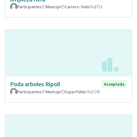
Participantes
Municipi
Carrers i Vials
2
1
Poda arboles Ripoll
Acceptada
Participantes
Municipi
Espai Públic
1
0