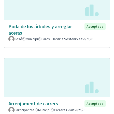
Poda de los árboles y arreglar
Acceptada
aceras
José
Municipi
Parcs i Jardins Sostenibles
7
0
Arrenjament de carrers
Acceptada
Participantes
Municipi
Carrers i Vials
2
0