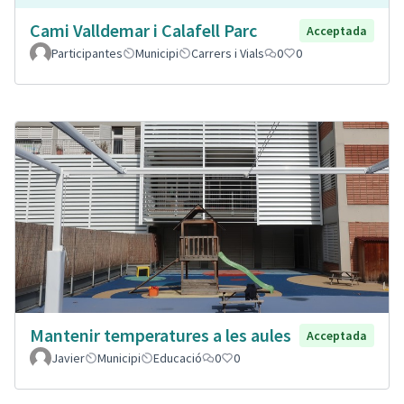
Cami Valldemar i Calafell Parc
Acceptada
Participantes
Municipi
Carrers i Vials
0
0
Mantenir temperatures a les aules
Acceptada
Javier
Municipi
Educació
0
0