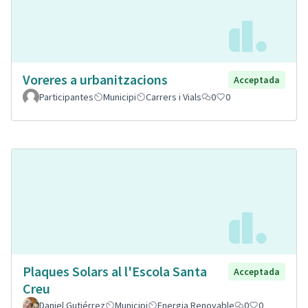
Voreres a urbanitzacions
Acceptada
Participantes
Municipi
Carrers i Vials
0
0
Plaques Solars al l'Escola Santa
Acceptada
Creu
Daniel Gutiérrez
Municipi
Energia Renovable
0
0