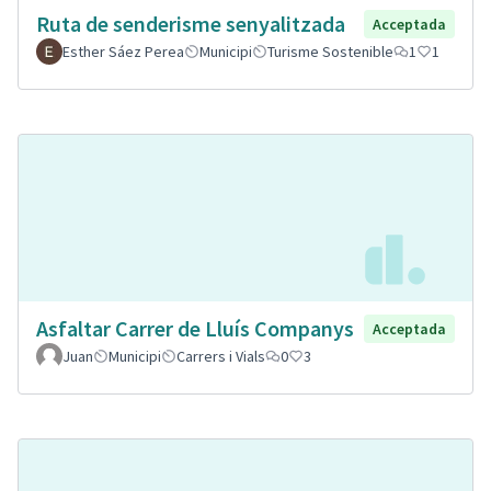
Ruta de senderisme senyalitzada
Acceptada
Esther Sáez Perea
Municipi
Turisme Sostenible
1
1
Asfaltar Carrer de Lluís Companys
Acceptada
Juan
Municipi
Carrers i Vials
0
3