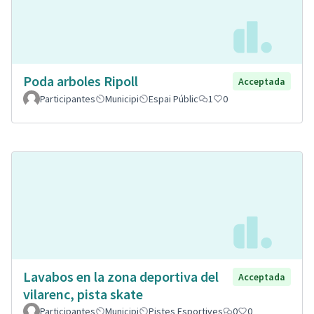
Poda arboles Ripoll
Acceptada
Participantes
Municipi
Espai Públic
1
0
Lavabos en la zona deportiva del
Acceptada
vilarenc, pista skate
Participantes
Municipi
Pistes Esportives
0
0