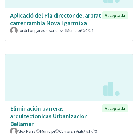
Aplicació del Pla director del arbrat
Acceptada
carrer rambla Nova i garrotxa
Jordi Longares escrichs
Municipi
0
1
Eliminación barreras
Acceptada
arquitectonicas Urbanizacion
Bellamar
Alex Parra
Municipi
Carrers i Vials
1
0