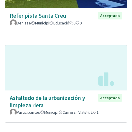
Refer pista Santa Creu
Acceptada
Denisse
Municipi
Educació
0
0
Asfaltado de la urbanización y
Acceptada
limpieza riera
Participantes
Municipi
Carrers i Vials
2
1