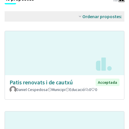
Ordenar propostes:
Patis renovats i de cautxú
Acceptada
Daniel Cespedosa
Municipi
Educació
0
0