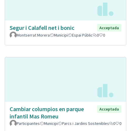
Segur i Calafell net i bonic
Acceptada
Montserrat Morera
Municipi
Espai Públic
0
0
Cambiar columpios en parque
Acceptada
infantil Mas Romeu
Participantes
Municipi
Parcs i Jardins Sostenibles
0
0