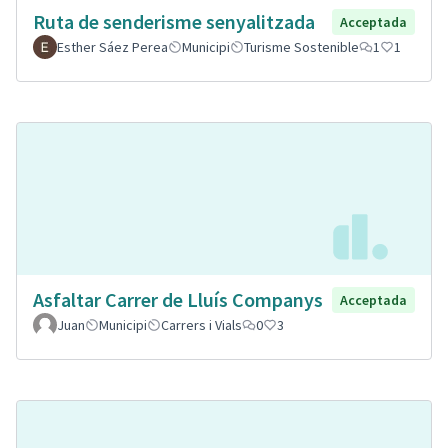
Ruta de senderisme senyalitzada
Acceptada
Esther Sáez Perea
Municipi
Turisme Sostenible
1
1
Asfaltar Carrer de Lluís Companys
Acceptada
Juan
Municipi
Carrers i Vials
0
3