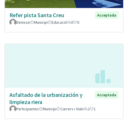
Refer pista Santa Creu
Acceptada
Denisse
Municipi
Educació
0
0
Asfaltado de la urbanización y
Acceptada
limpieza riera
Participantes
Municipi
Carrers i Vials
2
1