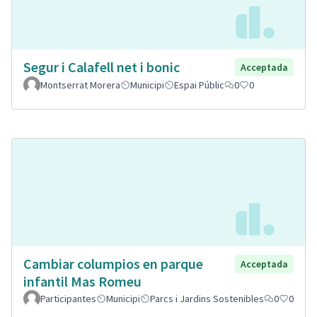
Segur i Calafell net i bonic
Acceptada
Montserrat Morera
Municipi
Espai Públic
0
0
Cambiar columpios en parque
Acceptada
infantil Mas Romeu
Participantes
Municipi
Parcs i Jardins Sostenibles
0
0