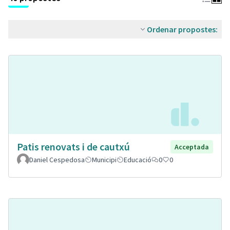
Ordenar propostes:
Patis renovats i de cautxú
Acceptada
Daniel Cespedosa
Municipi
Educació
0
0