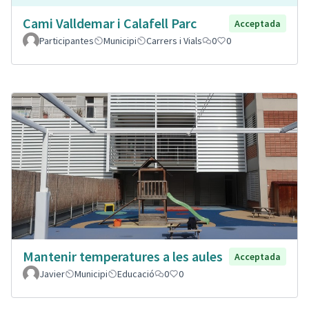
Cami Valldemar i Calafell Parc
Acceptada
Participantes
Municipi
Carrers i Vials
0
0
Mantenir temperatures a les aules
Acceptada
Javier
Municipi
Educació
0
0