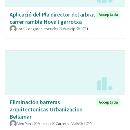
Aplicació del Pla director del arbrat
Acceptada
carrer rambla Nova i garrotxa
Jordi Longares escrichs
Municipi
0
1
Eliminación barreras
Acceptada
arquitectonicas Urbanizacion
Bellamar
Alex Parra
Municipi
Carrers i Vials
1
0