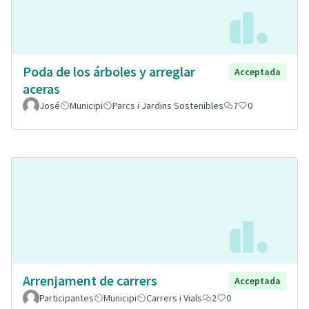
Poda de los árboles y arreglar
Acceptada
aceras
José
Municipi
Parcs i Jardins Sostenibles
7
0
Arrenjament de carrers
Acceptada
Participantes
Municipi
Carrers i Vials
2
0