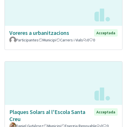
Voreres a urbanitzacions
Acceptada
Participantes
Municipi
Carrers i Vials
0
0
Plaques Solars al l'Escola Santa
Acceptada
Creu
Daniel Gutiérrez
Municipi
Energia Renovable
0
0