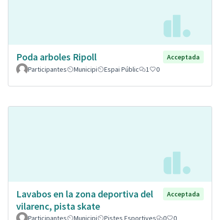
Poda arboles Ripoll
Acceptada
Participantes
Municipi
Espai Públic
1
0
Lavabos en la zona deportiva del
Acceptada
vilarenc, pista skate
Participantes
Municipi
Pistes Esportives
0
0