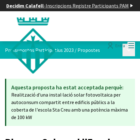
Decidim Calafell
-
Inscripcions Registre Participants PAM
Menú
Entra
Menú p
Pressupostos Participatius 2023
/
Propostes
Aquesta proposta ha estat acceptada perquè:
Realització d'una instal·lació solar fotovoltaica per
autoconsum compartit entre edificis públics a la
coberta de l'escola Sta Creu amb una potència màxima
de 100 kW