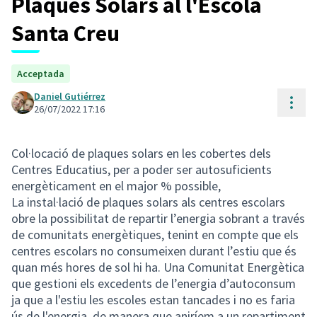
Plaques Solars al l'Escola
Santa Creu
Acceptada
Daniel Gutiérrez
Cont
26/07/2022 17:16
Col·locació de plaques solars en les cobertes dels
Centres Educatius, per a poder ser autosuficients
energèticament en el major % possible,
La instal·lació de plaques solars als centres escolars
obre la possibilitat de repartir l’energia sobrant a través
de comunitats energètiques, tenint en compte que els
centres escolars no consumeixen durant l’estiu que és
quan més hores de sol hi ha. Una Comunitat Energètica
que gestioni els excedents de l’energia d’autoconsum
ja que a l'estiu les escoles estan tancades i no es faria
ús de l'energia, de manera que aniríem a un repartiment