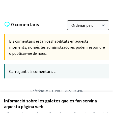
0 comentaris
Els comentaris estan deshabilitats en aquests
moments, només les administradores poden respondre
o publicar-ne de nous.
Carregant els comentaris ...
Referència: CLF-PROP-2022-07-494
Versió 1
(de 1)
veure altres versions
Verifica l'empremta digital
Informació sobre les galetes que es fan servir a
aquesta pàgina web