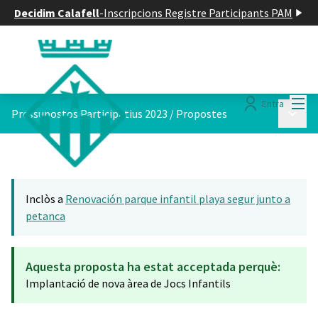
Decidim Calafell
-
Inscripcions Registre Participants PAM
Menú
Entra
Menú p
Pressupostos Participatius 2023
/
Propostes
Inclòs a
Renovación parque infantil playa segur junto a
petanca
Aquesta proposta ha estat acceptada perquè:
Implantació de nova àrea de Jocs Infantils