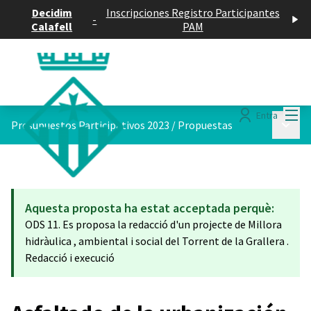
Decidim
Inscripciones Registro Participantes
-
Calafell
PAM
Menú
Entra
Menú p
Presupuestos Participativos 2023
/
Propuestas
Aquesta proposta ha estat acceptada perquè:
ODS 11. Es proposa la redacció d'un projecte de Millora
hidràulica , ambiental i social del Torrent de la Grallera .
Redacció i execució