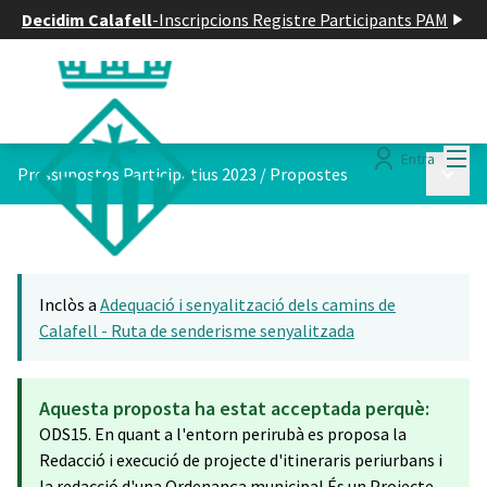
Decidim Calafell
-
Inscripcions Registre Participants PAM
Menú
Entra
Menú p
Pressupostos Participatius 2023
/
Propostes
Inclòs a
Adequació i senyalització dels camins de
Calafell - Ruta de senderisme senyalitzada
Aquesta proposta ha estat acceptada perquè:
ODS15. En quant a l'entorn perirubà es proposa la
Redacció i execució de projecte d'itineraris periurbans i
la redacció d'una Ordenança municipal.És un Projecte