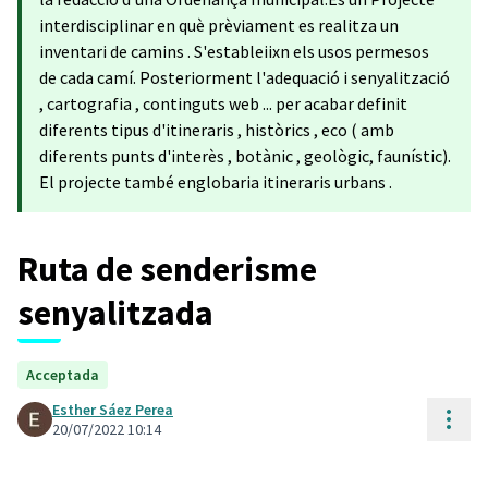
interdisciplinar en què prèviament es realitza un
inventari de camins . S'estableiixn els usos permesos
de cada camí. Posteriorment l'adequació i senyalització
, cartografia , continguts web ... per acabar definit
diferents tipus d'itineraris , històrics , eco ( amb
diferents punts d'interès , botànic , geològic, faunístic).
El projecte també englobaria itineraris urbans .
Ruta de senderisme
senyalitzada
Acceptada
Esther Sáez Perea
Cont
20/07/2022 10:14