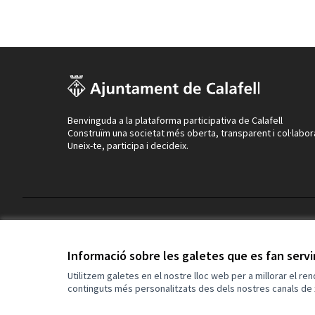
Benvinguda a la plataforma participativa de Calafell
Construïm una societat més oberta, transparent i col·labor
Uneix-te, participa i decideix.
Termes i condicions d'ús
Configuració de les galetes
Informació sobre les galetes que es fan serv
Utilitzem galetes en el nostre lloc web per a millorar el re
continguts més personalitzats des dels nostres canals de 
(Enllaç extern)
Web creada amb
programari lliure
.
(Enllaç extern)