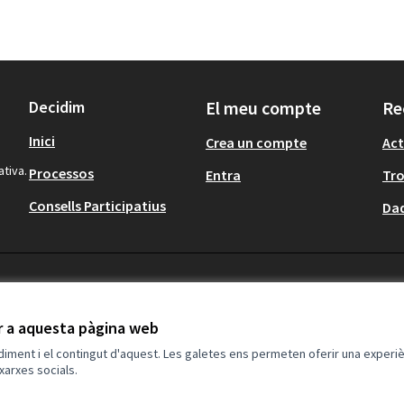
Decidim
El meu compte
Re
Inici
Crea un compte
Act
ativa.
Processos
Entra
Tr
Consells Participatius
Dad
ir a aquesta pàgina web
ndiment i el contingut d'aquest. Les galetes ens permeten oferir una experièn
xarxes socials.