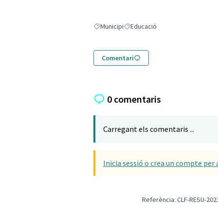
Municipi
Educació
Resultats en filtrar per: Municipi
Resultats en filtrar per: Educació
Comentari
0 comentaris
Carregant els comentaris ...
Inicia sessió o crea un compte per 
Referència: CLF-RESU-202