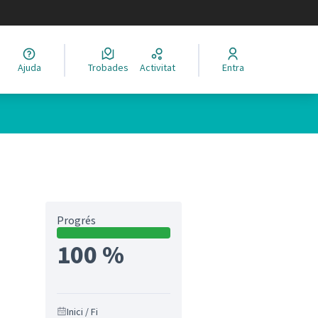
legir el idioma
Ajuda
Trobades
Activitat
Entra
Progrés
100 %
Inici / Fi