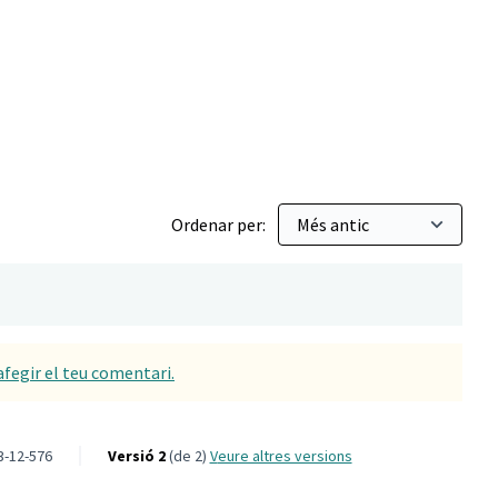
Ordenar per:
afegir el teu comentari.
3-12-576
Versió 2
(de 2)
veure altres versions