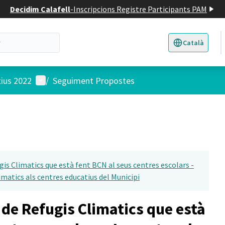
Decidim Calafell
-
Inscripcions Registre Participants PAM
Català
Triar la llengua
E
Menú d'usuari
tius 2022
/
Seguiment Propostes
gis Climatics que està fent BCN al seus centres escolars -
imatics als centres educatius del Municipi
e de Refugis Climatics que està