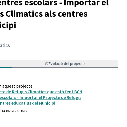
entres escolars - Importar el
s Climatics als centres
icipi
atics
Evolució del projecte
n aquest projecte:
ecte de Refugis Climatics que està fent BCN
 escolars - Importar el Projecte de Refugis
entres educatius del Municipi
 ha estat creat