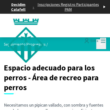
Decidim
Inscripciones Registro Participantes
-
Calafell
PAM
Menú
Entra
Menú p
Seguimiento Propuestas
/
Espacio adecuado para los
perros - Área de recreo para
perros
Necesitamos un pipican vallado, con sombra y fuentes