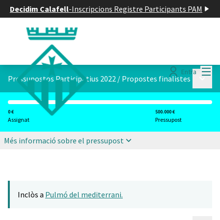
Decidim Calafell
-
Inscripcions Registre Participants PAM
Menú
Entra
Menú p
Pressupostos Participatius 2022
/
Propostes finalistes
0 €
500.000 €
Assignat
Pressupost
Més informació sobre el pressupost
Inclòs a
Pulmó del mediterrani.