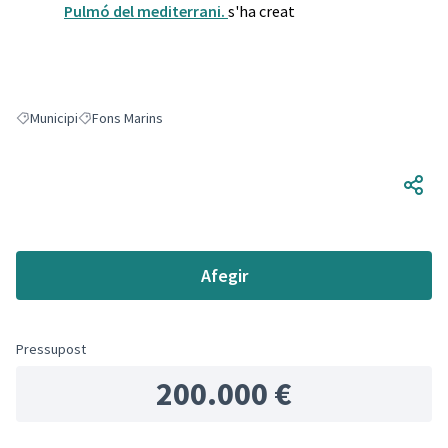
Pulmó del mediterrani.
s'ha creat
Municipi
Fons Marins
Resultats en filtrar per: Municipi
Resultats en filtrar per: Fons Marins
Afegir
Pressupost
200.000 €