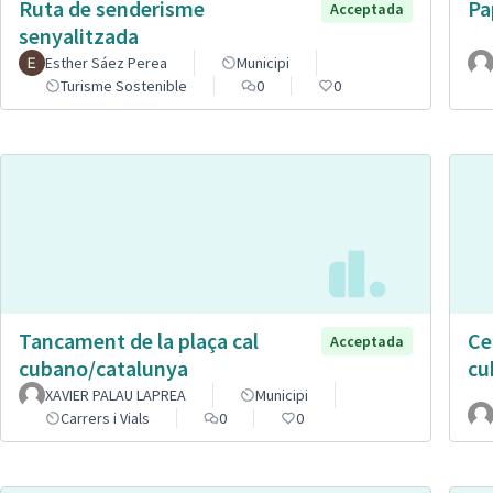
Ruta de senderisme
Pa
Acceptada
senyalitzada
Esther Sáez Perea
Municipi
Turisme Sostenible
0
0
Tancament de la plaça cal
Ce
Acceptada
cubano/catalunya
cu
XAVIER PALAU LAPREA
Municipi
Carrers i Vials
0
0