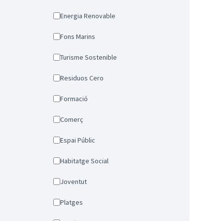
Energia Renovable
Fons Marins
Turisme Sostenible
Residuos Cero
Formació
Comerç
Espai Públic
Habitatge Social
Joventut
Platges