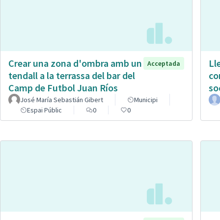
Crear una zona d'ombra amb un
Ll
Acceptada
tendall a la terrassa del bar del
co
Camp de Futbol Juan Ríos
so
José María Sebastián Gibert
Municipi
Espai Públic
0
0