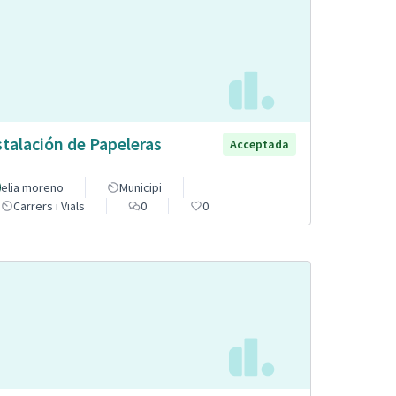
stalación de Papeleras
Acceptada
elia moreno
Municipi
Carrers i Vials
0
0