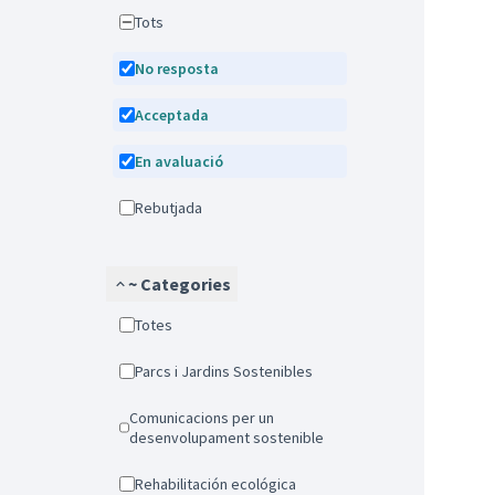
Tots
No resposta
Acceptada
En avaluació
Rebutjada
~ Categories
Totes
Parcs i Jardins Sostenibles
Comunicacions per un
desenvolupament sostenible
Rehabilitación ecológica