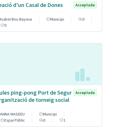
eació d'un Casal de Dones
Acceptada
Isabel Bou Bayona
Municipi
0
0
ules ping-pong Port de Segur
Acceptada
organització de torneig social
ANNA MASDEU
Municipi
Espai Públic
0
1