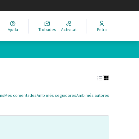
legir el idioma
Ajuda
Trobades
Activitat
Entra
Leaflet
|
©
HERE maps
 com a punts al mapa. L'element es pot fer servir amb un lector 
ns
Més comentades
Amb més seguidores
Amb més autores