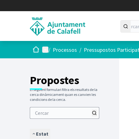
Inici
Menú principal
/
Processos
/
Pressupostos Participa
Saltar
El següen
+
−
Propostes
El següent formulari filtra els resultats de la
cerca dinàmicament quan es canvien les
condicions de la cerca.
Estat