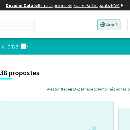
Decidim Calafell
-
Inscripcions Registre Participants PAM
Català
Triar la llengua
E
Menú d'usuari
tius 2022
/
 el mapa
t element és un mapa que presenta els components d'aquesta pàgina
38 propostes
Aleatori
Recent
A-Z (Alfabètic)
Amb més adhesio