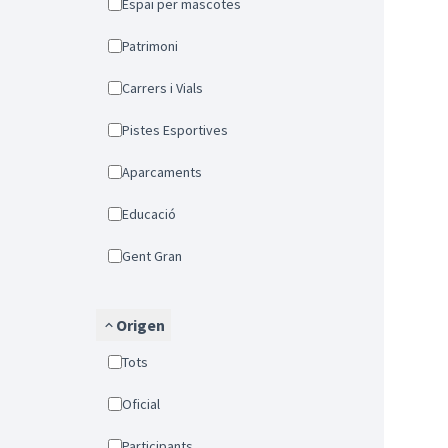
Espai per mascotes
Patrimoni
Carrers i Vials
Pistes Esportives
Aparcaments
Educació
Gent Gran
Origen
Tots
Oficial
Participants