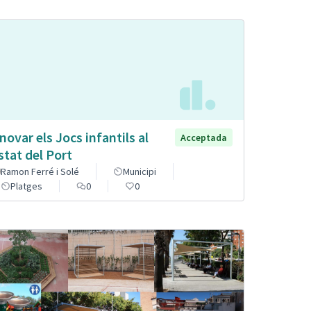
novar els Jocs infantils al
Acceptada
stat del Port
Ramon Ferré i Solé
Municipi
Platges
0
0