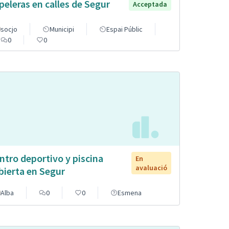
peleras en calles de Segur
Acceptada
socjo
Municipi
Espai Públic
0
0
ntro deportivo y piscina
En
avaluació
bierta en Segur
Alba
0
0
Esmena