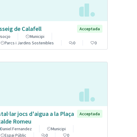
sseig de Calafell
Acceptada
socjo
Municipi
Parcs i Jardins Sostenibles
0
0
stal·lar jocs d'aigua a la Plaça
Acceptada
calde Romeu
Daniel Fernandez
Municipi
Espai Públic
0
0