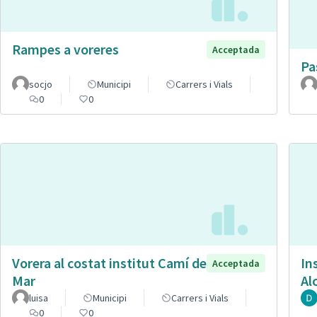
Rampes a voreres
Acceptada
Pa
socjo
Municipi
Carrers i Vials
0
0
Vorera al costat institut Camí de
In
Acceptada
Mar
Al
luisa
Municipi
Carrers i Vials
0
0