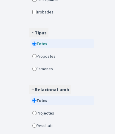
Trobades
Tipus
Totes
Propostes
Esmenes
Relacionat amb
Totes
Projectes
Resultats