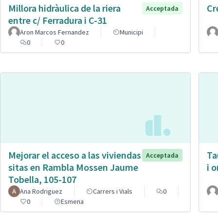
Millora hidràulica de la riera
Cr
Acceptada
entre c/ Ferradura i C-31
Aron Marcos Fernandez
Municipi
0
0
Mejorar el acceso a las viviendas
Ta
Acceptada
sitas en Rambla Mossen Jaume
i 
Tobella, 105-107
Ana Rodriguez
Carrers i Vials
0
0
Esmena