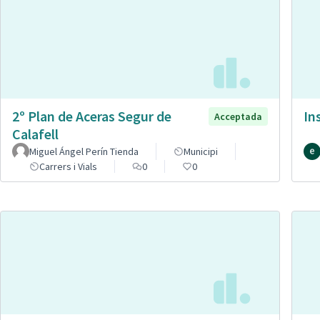
2º Plan de Aceras Segur de
In
Acceptada
Calafell
Miguel Ángel Perín Tienda
Municipi
Carrers i Vials
0
0