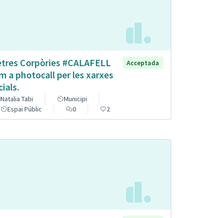
etres Corpòries #CALAFELL
Acceptada
m a photocall per les xarxes
cials.
Natalia Tabi
Municipi
Espai Públic
0
2