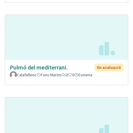
Pulmó del mediterrani.
En avaluació
Calafellenc
Fons Marins
0
0
Esmena