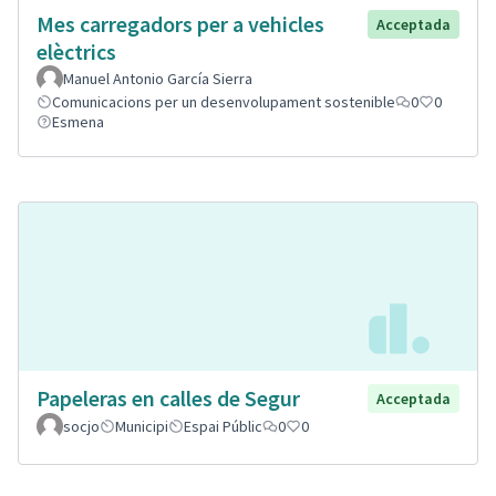
Mes carregadors per a vehicles
Acceptada
elèctrics
Manuel Antonio García Sierra
Comunicacions per un desenvolupament sostenible
0
0
Esmena
Papeleras en calles de Segur
Acceptada
socjo
Municipi
Espai Públic
0
0