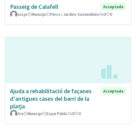
Passeig de Calafell
Acceptada
socjo
Municipi
Parcs i Jardins Sostenibles
0
0
Ajuda a rehabilitació de façanes
Acceptada
d'antigues cases del barri de la
platja
Ara
Municipi
Espai Públic
0
0