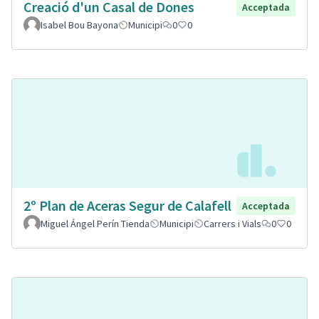
Creació d'un Casal de Dones
Acceptada
Isabel Bou Bayona
Municipi
0
0
2º Plan de Aceras Segur de Calafell
Acceptada
Miguel Ángel Perín Tienda
Municipi
Carrers i Vials
0
0