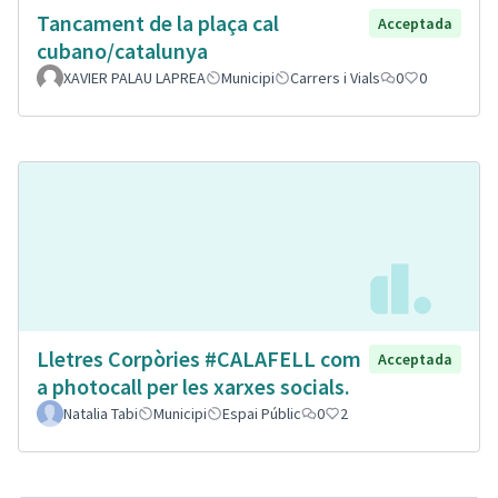
Tancament de la plaça cal
Acceptada
cubano/catalunya
XAVIER PALAU LAPREA
Municipi
Carrers i Vials
0
0
Lletres Corpòries #CALAFELL com
Acceptada
a photocall per les xarxes socials.
Natalia Tabi
Municipi
Espai Públic
0
2