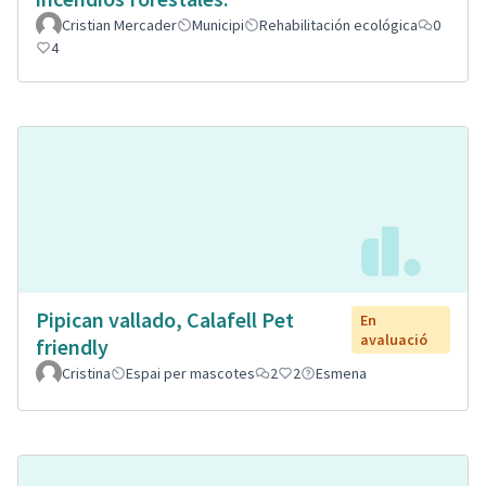
Cristian Mercader
Municipi
Rehabilitación ecológica
0
4
Pipican vallado, Calafell Pet
En
avaluació
friendly
Cristina
Espai per mascotes
2
2
Esmena