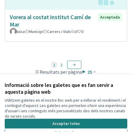
Vorera al costat institut Camí de
Acceptada
Mar
luisa
Municipi
Carrers i Vials
0
0
1
2
Resultats per pàgina:
25
Informació sobre les galetes que es fan servir a
aquesta pàgina web
Utilitzem galetes en el nostre lloc web per a millorar el rendiment i el
Termes i condicions d'ús
contingut d'aquest. Les galetes ens permeten oferir una experiència
Configuració de les galetes
d'usuari i uns continguts més personalitzats des dels nostres canals
Decidim Calafell a X
Decidim Calafell a Facebook
Decidim Calafell a YouTube
Decidim Calafell a GitHub
de xarxes socials.
(Enllaç extern)
(Enllaç extern)
(Enllaç extern)
(Enllaç extern)
Acceptar totes