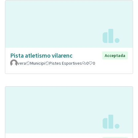
Pista atletismo vilarenc
Acceptada
vera
Municipi
Pistes Esportives
0
0