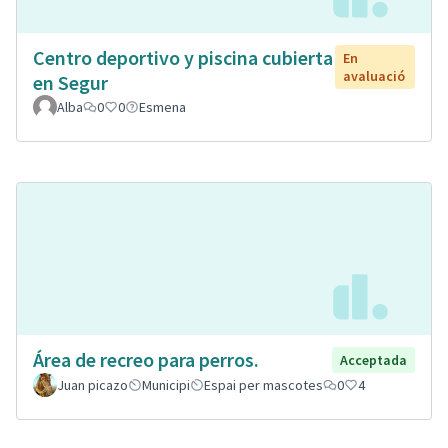
Centro deportivo y piscina cubierta
En
avaluació
en Segur
Alba
0
0
Esmena
Área de recreo para perros.
Acceptada
Juan picazo
Municipi
Espai per mascotes
0
4