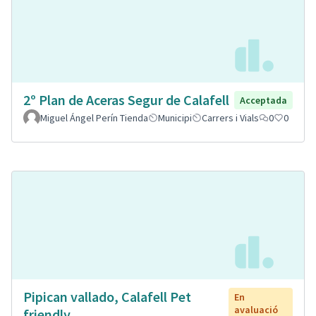
2º Plan de Aceras Segur de Calafell
Acceptada
Miguel Ángel Perín Tienda
Municipi
Carrers i Vials
0
0
Pipican vallado, Calafell Pet
En
avaluació
friendly