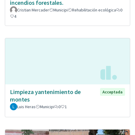
incendios forestales.
Cristian Mercader
Municipi
Rehabilitación ecológica
0
4
Limpieza yantenimiento de
Acceptada
montes
Luis Heras
Municipi
0
1