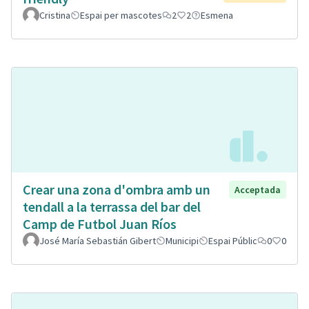
Cristina
Espai per mascotes
2
2
Esmena
Crear una zona d'ombra amb un
Acceptada
tendall a la terrassa del bar del
Camp de Futbol Juan Ríos
José María Sebastián Gibert
Municipi
Espai Públic
0
0