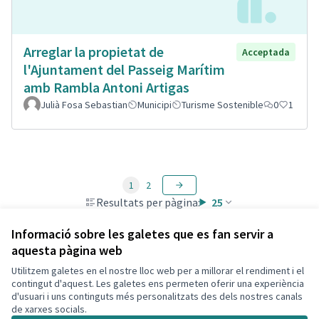
Arreglar la propietat de
Acceptada
l'Ajuntament del Passeig Marítim
amb Rambla Antoni Artigas
Julià Fosa Sebastian
Municipi
Turisme Sostenible
0
1
1
2
Resultats per pàgina:
25
Informació sobre les galetes que es fan servir a
aquesta pàgina web
Utilitzem galetes en el nostre lloc web per a millorar el rendiment i el
Termes i condicions d'ús
contingut d'aquest. Les galetes ens permeten oferir una experiència
Configuració de les galetes
d'usuari i uns continguts més personalitzats des dels nostres canals
Decidim Calafell a X
Decidim Calafell a Facebook
Decidim Calafell a YouTube
Decidim Calafell a GitHub
de xarxes socials.