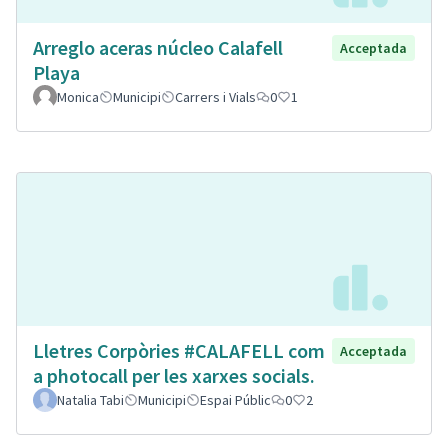
Arreglo aceras núcleo Calafell
Acceptada
Playa
Monica
Municipi
Carrers i Vials
0
1
Lletres Corpòries #CALAFELL com
Acceptada
a photocall per les xarxes socials.
Natalia Tabi
Municipi
Espai Públic
0
2