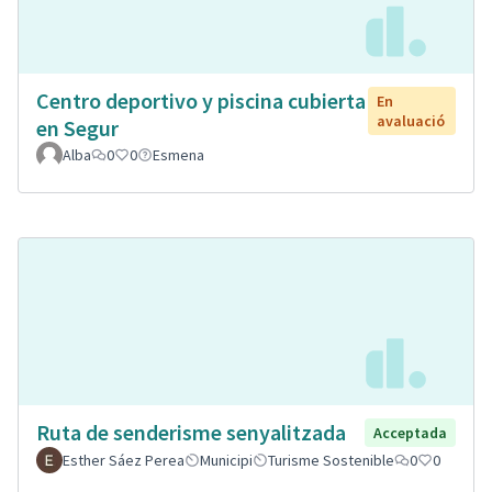
Centro deportivo y piscina cubierta
En
avaluació
en Segur
Alba
0
0
Esmena
Ruta de senderisme senyalitzada
Acceptada
Esther Sáez Perea
Municipi
Turisme Sostenible
0
0