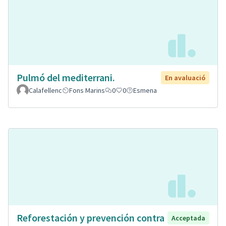
Pulmó del mediterrani.
En avaluació
Calafellenc
Fons Marins
0
0
Esmena
Reforestación y prevención contra
Acceptada