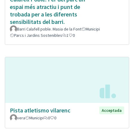
espai més atractiu i punt de
trobada per a les diferents
sensibilitats del barri.
Barri Calafell poble. Masia de la Font
Municipi
Parcs i Jardins Sostenibles
1
0
Pista atletismo vilarenc
Acceptada
vera
Municipi
0
0