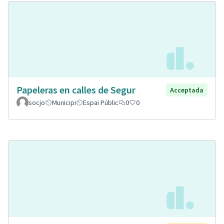
Papeleras en calles de Segur
Acceptada
socjo
Municipi
Espai Públic
0
0