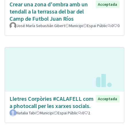
Crear una zona d'ombra amb un
Acceptada
tendall a la terrassa del bar del
Camp de Futbol Juan Ríos
José María Sebastián Gibert
Municipi
Espai Públic
0
0
Lletres Corpòries #CALAFELL com
Acceptada
a photocall per les xarxes socials.
Natalia Tabi
Municipi
Espai Públic
0
2