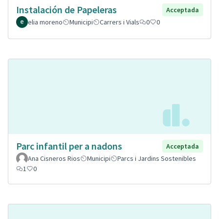
Instalación de Papeleras
Acceptada
elia moreno
Municipi
Carrers i Vials
0
0
Parc infantil per a nadons
Acceptada
Ana Cisneros Rios
Municipi
Parcs i Jardins Sostenibles
1
0