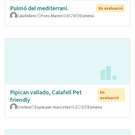
Pulmó del mediterrani.
En avaluació
Calafellenc
Fons Marins
0
0
Esmena
Pipican vallado, Calafell Pet
En
avaluació
friendly
Cristina
Espai per mascotes
2
2
Esmena