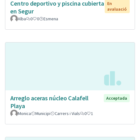
Centro deportivo y piscina cubierta
En
avaluació
en Segur
Alba
0
0
Esmena
Arreglo aceras núcleo Calafell
Acceptada
Playa
Monica
Municipi
Carrers i Vials
0
1