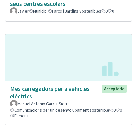
seus centres escolars
Javier
Municipi
Parcs i Jardins Sostenibles
0
0
Mes carregadors per a vehicles
Acceptada
elèctrics
Manuel Antonio García Sierra
Comunicacions per un desenvolupament sostenible
0
0
Esmena