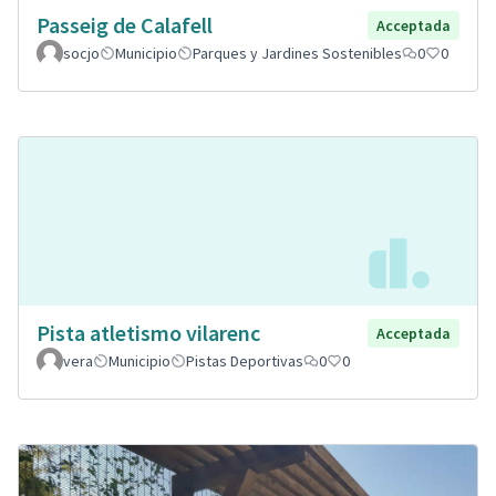
Passeig de Calafell
Acceptada
socjo
Municipio
Parques y Jardines Sostenibles
0
0
Pista atletismo vilarenc
Acceptada
vera
Municipio
Pistas Deportivas
0
0