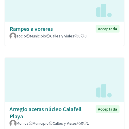
Rampes a voreres
Acceptada
socjo
Municipio
Calles y Viales
0
0
Arreglo aceras núcleo Calafell
Acceptada
Playa
Monica
Municipio
Calles y Viales
0
1