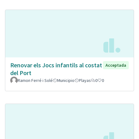
Renovar els Jocs infantils al costat
Acceptada
del Port
Ramon Ferré i Solé
Municipio
Playas
0
0