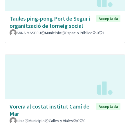
Taules ping-pong Port de Segur i
Acceptada
organització de torneig social
ANNA MASDEU
Municipio
Espacio Público
0
1
Vorera al costat institut Camí de
Acceptada
Mar
luisa
Municipio
Calles y Viales
0
0