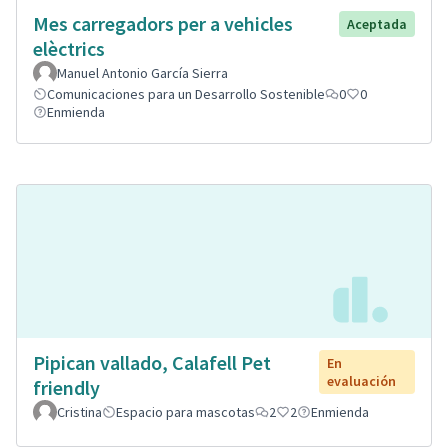
Mes carregadors per a vehicles
Aceptada
elèctrics
Manuel Antonio García Sierra
Comunicaciones para un Desarrollo Sostenible
0
0
Enmienda
Pipican vallado, Calafell Pet
En
evaluación
friendly
Cristina
Espacio para mascotas
2
2
Enmienda