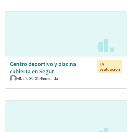
Centro deportivo y piscina
En
evaluación
cubierta en Segur
Alba
0
0
Enmienda