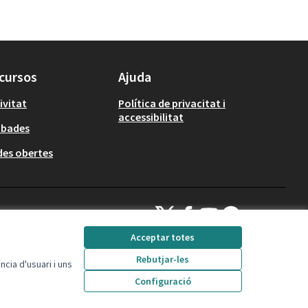
cursos
Ajuda
ivitat
Política de privacitat i
accessibilitat
obades
es obertes
Decidim Calafell a X
Decidim Calafell a Facebook
Decidim Calafell a YouTube
Decidim Calafell a Gi
(Enllaç extern)
(Enllaç extern)
(Enllaç extern)
(Enllaç extern)
Acceptar totes
Rebutjar-les
cia d'usuari i uns
Amb llicència Creative
(Enllaç extern)
Configuració