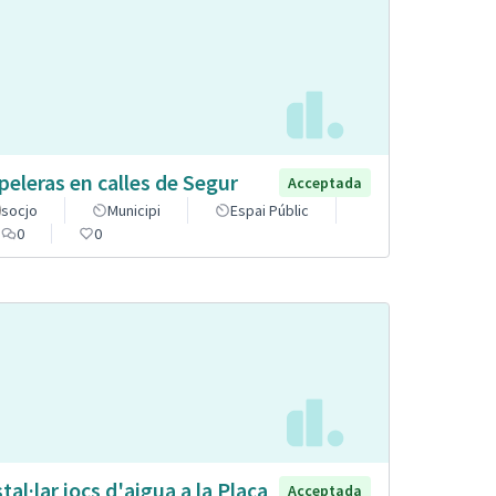
peleras en calles de Segur
Acceptada
socjo
Municipi
Espai Públic
0
0
stal·lar jocs d'aigua a la Plaça
Acceptada