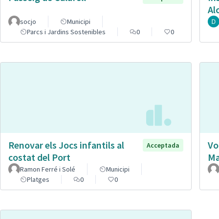
Al
socjo
Municipi
Parcs i Jardins Sostenibles
0
0
Renovar els Jocs infantils al
Vo
Acceptada
costat del Port
Ma
Ramon Ferré i Solé
Municipi
Platges
0
0