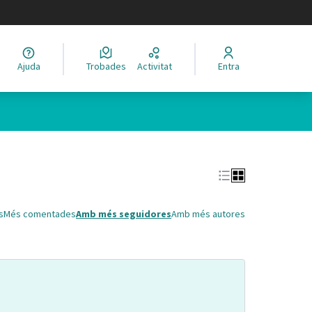
legir el idioma
Ajuda
Trobades
Activitat
Entra
Leaflet
|
©
HERE maps
 com a punts al mapa. L'element es pot fer servir amb un lector 
s
Més comentades
Amb més seguidores
Amb més autores