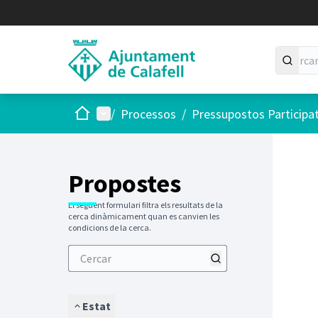
Inici
Menú principal
/
Processos
/
Pressupostos Participa
Saltar
El següen
+
−
Propostes
El següent formulari filtra els resultats de la
cerca dinàmicament quan es canvien les
condicions de la cerca.
Estat