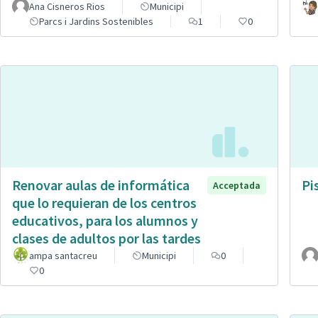
Ana Cisneros Rios
Municipi
Parcs i Jardins Sostenibles
1
0
Renovar aulas de informática
Pi
Acceptada
que lo requieran de los centros
educativos, para los alumnos y
clases de adultos por las tardes
ampa santacreu
Municipi
0
0