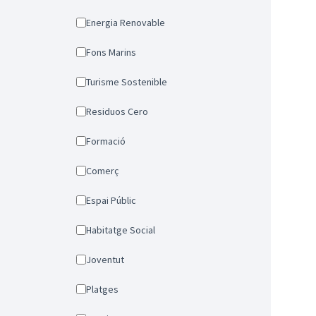
Energia Renovable
Fons Marins
Turisme Sostenible
Residuos Cero
Formació
Comerç
Espai Públic
Habitatge Social
Joventut
Platges