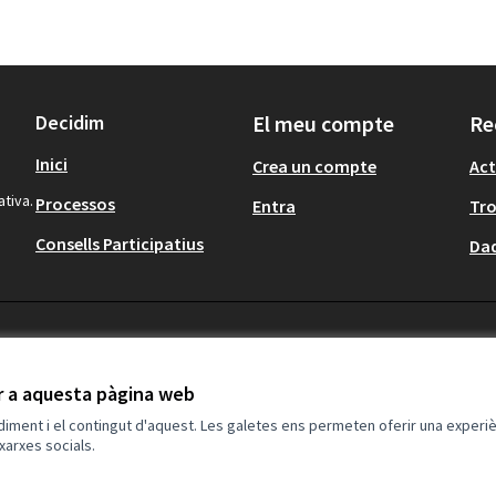
Decidim
El meu compte
Re
Inici
Crea un compte
Act
ativa.
Processos
Entra
Tr
Consells Participatius
Dad
ir a aquesta pàgina web
ndiment i el contingut d'aquest. Les galetes ens permeten oferir una experièn
xarxes socials.