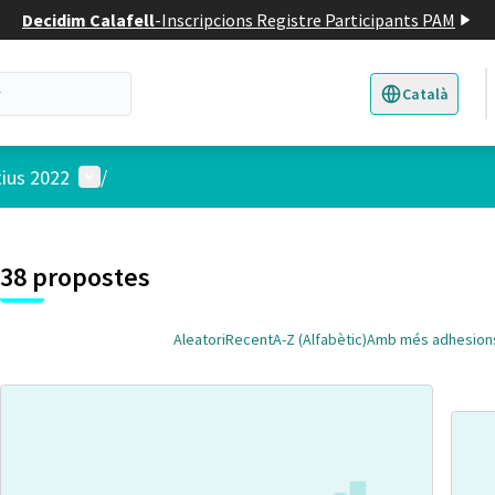
Decidim Calafell
-
Inscripcions Registre Participants PAM
Català
Triar la llengua
E
Menú d'usuari
tius 2022
/
 el mapa
t element és un mapa que presenta els components d'aquesta pàgina
38 propostes
Aleatori
Recent
A-Z (Alfabètic)
Amb més adhesion