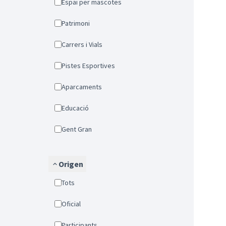
Espai per mascotes
Patrimoni
Carrers i Vials
Pistes Esportives
Aparcaments
Educació
Gent Gran
Origen
Tots
Oficial
Participants