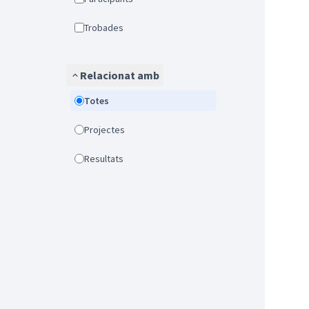
Trobades
Relacionat amb
Totes
Projectes
Resultats