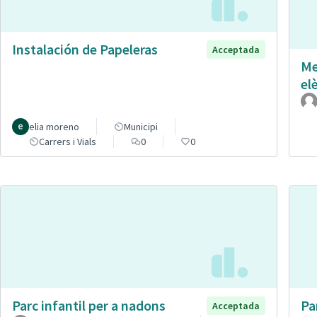
Instalación de Papeleras
Acceptada
Me
el
elia moreno
Municipi
Carrers i Vials
0
0
Parc infantil per a nadons
Pa
Acceptada