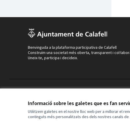
Benvinguda a la plataforma participativa de Calafell
Construïm una societat més oberta, transparent i col·labor
Uneix-te, participa i decideix.
Termes i condicions d'ús
Configuració de les galetes
Informació sobre les galetes que es fan serv
Utilitzem galetes en el nostre lloc web per a millorar el re
continguts més personalitzats des dels nostres canals de 
(Enllaç extern)
Web creada amb
programari lliure
.
(Enllaç extern)