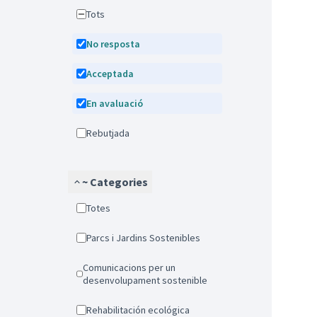
Tots
No resposta
Acceptada
En avaluació
Rebutjada
~ Categories
Totes
Parcs i Jardins Sostenibles
Comunicacions per un
desenvolupament sostenible
Rehabilitación ecológica