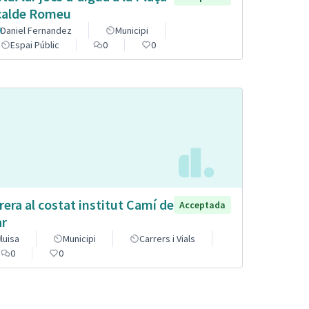
calde Romeu
Daniel Fernandez
Municipi
Espai Públic
0
0
rera al costat institut Camí de
Acceptada
r
luisa
Municipi
Carrers i Vials
0
0