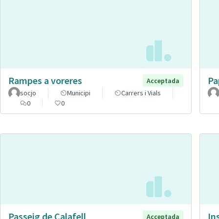
Rampes a voreres
Pa
Acceptada
socjo
Municipi
Carrers i Vials
0
0
Passeig de Calafell
In
Acceptada