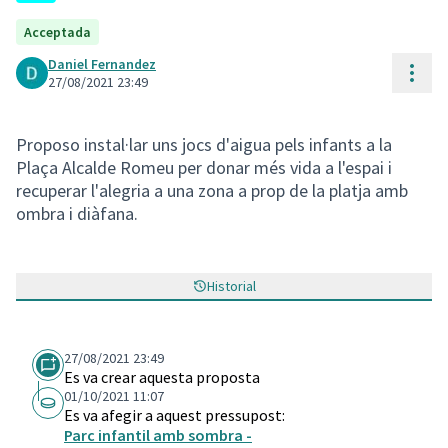
Acceptada
Daniel Fernandez
Cont
27/08/2021 23:49
Proposo instal·lar uns jocs d'aigua pels infants a la
Plaça Alcalde Romeu per donar més vida a l'espai i
recuperar l'alegria a una zona a prop de la platja amb
ombra i diàfana.
Historial
27/08/2021 23:49
Es va crear aquesta proposta
01/10/2021 11:07
Es va afegir a aquest pressupost:
Parc infantil amb sombra -