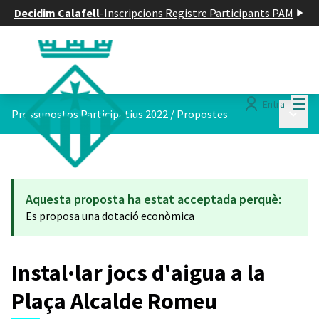
Decidim Calafell
-
Inscripcions Registre Participants PAM
Menú
Entra
Menú p
Pressupostos Participatius 2022
/
Propostes
Aquesta proposta ha estat acceptada perquè:
Es proposa una dotació econòmica
Instal·lar jocs d'aigua a la
Plaça Alcalde Romeu