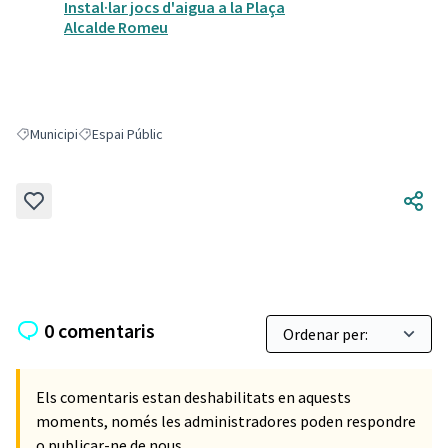
Instal·lar jocs d'aigua a la Plaça
Alcalde Romeu
Municipi
Espai Públic
Resultats en filtrar per: Municipi
Resultats en filtrar per: Espai Públic
0 comentaris
Els comentaris estan deshabilitats en aquests
moments, només les administradores poden respondre
o publicar-ne de nous.