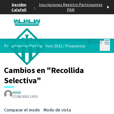
Decidim
Inscripciones Registro Participantes
-
Calafell
PAM
Menú
Entra
Menú p
Presupuestos Participativos 2022
/
Propuestas
Cambios en "Recollida
Selectiva"
socjo
27/08/2021 19:53
Comparar el modo
Modo de vista