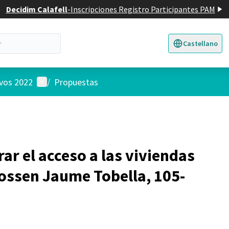
Decidim Calafell
-
Inscripciones Registro Participantes PAM
Castellano
Triar la llengua
E
Menú de usuario
ivos 2022
/
Propuestas
r el acceso a las viviendas
ossen Jaume Tobella, 105-