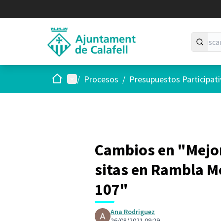
Inicio
Menú principal
/
Procesos
/
Presupuestos Participat
Cambios en "Mejora
sitas en Rambla M
107"
Ana Rodriguez
26/08/2021 09:29