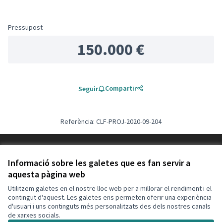
Pressupost
150.000 €
Compartir
Seguir
Referència: CLF-PROJ-2020-09-204
Termes i condicions d'ús
Configuració de les galetes
Informació sobre les galetes que es fan servir a
Decidim Calafell a X
Decidim Calafell a Facebook
Decidim Calafell a YouTube
Decidim Calafell a GitHub
aquesta pàgina web
(Enllaç extern)
(Enllaç extern)
(Enllaç extern)
(Enllaç extern)
Utilitzem galetes en el nostre lloc web per a millorar el rendiment i el
contingut d'aquest. Les galetes ens permeten oferir una experiència
d'usuari i uns continguts més personalitzats des dels nostres canals
Amb llicènc
(Enllaç exte
de xarxes socials.