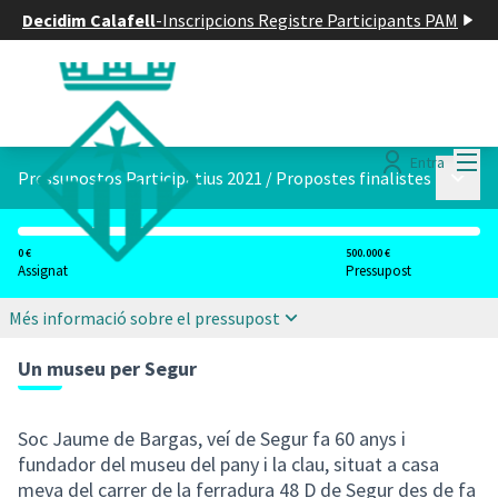
Decidim Calafell
-
Inscripcions Registre Participants PAM
Menú
Entra
Menú p
Pressupostos Participatius 2021
/
Propostes finalistes
0 €
500.000 €
Assignat
Pressupost
Més informació sobre el pressupost
Un museu per Segur
Soc Jaume de Bargas, veí de Segur fa 60 anys i
fundador del museu del pany i la clau, situat a casa
meva del carrer de la ferradura 48 D de Segur des de fa