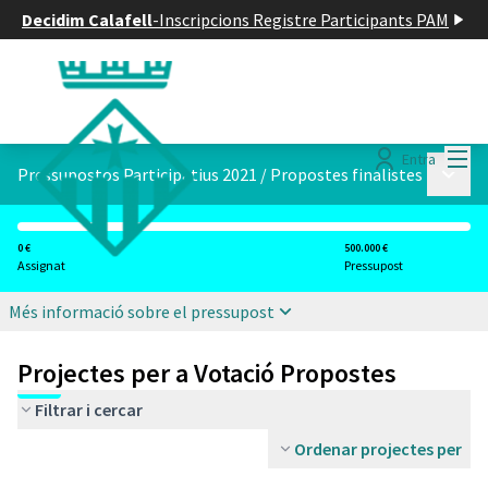
Decidim Calafell
-
Inscripcions Registre Participants PAM
Menú
Entra
Menú p
Pressupostos Participatius 2021
/
Propostes finalistes
0 €
500.000 €
Assignat
Pressupost
Més informació sobre el pressupost
Projectes per a Votació Propostes
Filtrar i cercar
Ordenar projectes per