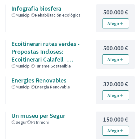
Infografia biosfera
500.000 €
Municipi
Rehabilitación ecológica
Afegir
Ecoitinerari rutes verdes -
500.000 €
Propostas Incloses:
Ecoitinerari Calafell -
Afegir
Senyalització de rutes de
Municipi
Turisme Sostenible
natura
Energies Renovables
320.000 €
Municipi
Energia Renovable
Afegir
Un museu per Segur
150.000 €
Segur
Patrimoni
Afegir