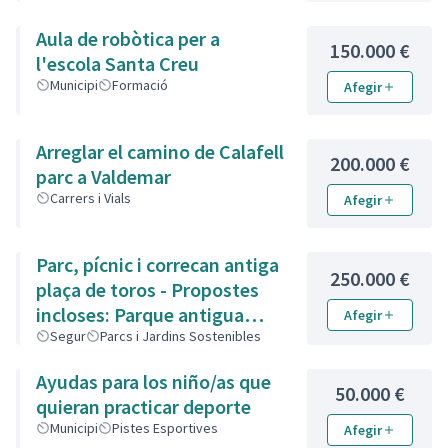
Aula de robòtica per a
150.000 €
l'escola Santa Creu
Municipi
Formació
Afegir
Arreglar el camino de Calafell
200.000 €
parc a Valdemar
Carrers i Vials
Afegir
Parc, pícnic i correcan antiga
250.000 €
plaça de toros - Propostes
incloses: Parque antigua
Afegir
Plaza de Toros i Picnic zona
Segur
Parcs i Jardins Sostenibles
verde /Correcan Plaza Toros
Ayudas para los niño/as que
de Segur
50.000 €
quieran practicar deporte
Municipi
Pistes Esportives
Afegir