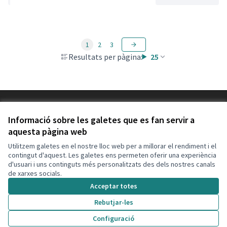
1
2
3
Resultats per pàgina:
25
Termes i condicions d'ús
Configuració de les galetes
Informació sobre les galetes que es fan servir a
Decidim Calafell a X
Decidim Calafell a Facebook
Decidim Calafell a YouTube
Decidim Calafell a GitHub
aquesta pàgina web
(Enllaç extern)
(Enllaç extern)
(Enllaç extern)
(Enllaç extern)
Utilitzem galetes en el nostre lloc web per a millorar el rendiment i el
contingut d'aquest. Les galetes ens permeten oferir una experiència
d'usuari i uns continguts més personalitzats des dels nostres canals
Amb llicènc
(Enllaç exte
de xarxes socials.
(Enllaç extern)
Web creada amb
programari lliure
.
Acceptar totes
(Enllaç extern)
Rebutjar-les
Configuració