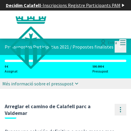
Decidim Calafell
-
Inscripcions Registre Participants PAM
Menú
Entra
Menú p
Pressupostos Participatius 2021
/
Propostes finalistes
0 €
500.000 €
Assignat
Pressupost
Més informació sobre el pressupost
Arreglar el camino de Calafell parc a
Cont
Valdemar