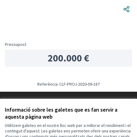
Pressupost
200.000 €
Referència: CLF-PROJ-2020-09-187
Termes i condicions d'ús
Configuració de les galetes
Informació sobre les galetes que es fan servir a
Decidim Calafell a X
Decidim Calafell a Facebook
Decidim Calafell a YouTube
Decidim Calafell a GitHub
aquesta pàgina web
(Enllaç extern)
(Enllaç extern)
(Enllaç extern)
(Enllaç extern)
Utilitzem galetes en el nostre lloc web per a millorar el rendiment i el
contingut d'aquest. Les galetes ens permeten oferir una experiència
d'usuari i uns continguts més personalitzats des dels nostres canals