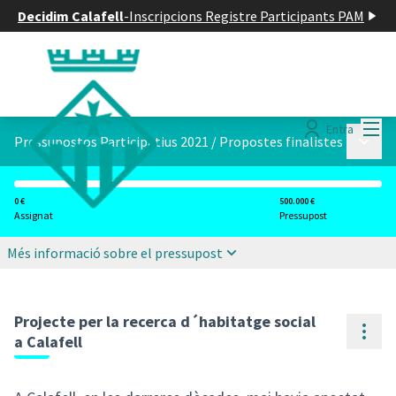
Decidim Calafell
-
Inscripcions Registre Participants PAM
Menú
Entra
Menú p
Pressupostos Participatius 2021
/
Propostes finalistes
0 €
500.000 €
Assignat
Pressupost
Més informació sobre el pressupost
Projecte per la recerca d´habitatge social
Cont
a Calafell