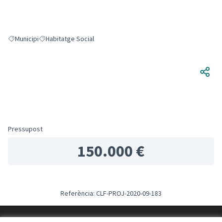
Municipi
Habitatge Social
Resultats en filtrar per: Municipi
Resultats en filtrar per: Habitatge Social
Pressupost
150.000 €
Referència: CLF-PROJ-2020-09-183