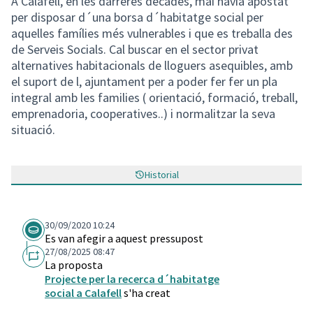
A Calafell, en les darreres dècades, mai havia apostat
per disposar d´una borsa d´habitatge social per
aquelles famílies més vulnerables i que es treballa des
de Serveis Socials. Cal buscar en el sector privat
alternatives habitacionals de lloguers asequibles, amb
el suport de l, ajuntament per a poder fer fer un pla
integral amb les families ( orientació, formació, treball,
emprenadoria, cooperatives..) i normalitzar la seva
situació.
Historial
30/09/2020 10:24
Es van afegir a aquest pressupost
27/08/2025 08:47
La proposta
Projecte per la recerca d´habitatge
social a Calafell
s'ha creat