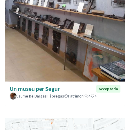
Un museu per Segur
Acceptada
Jaume De Bargas Fàbregas
Patrimoni
4
4