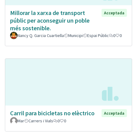
Millorar la xarxa de transport
Acceptada
públic per aconseguir un poble
més sostenible.
Nancy Q. Garcia Cuartiella
Municipi
Espai Públic
0
0
Carril para bicicletas no elèctrico
Acceptada
Mar
Carrers i Vials
0
0