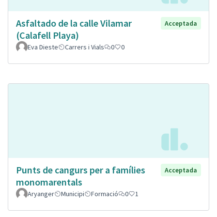
Asfaltado de la calle Vilamar
Acceptada
(Calafell Playa)
Eva Dieste
Carrers i Vials
0
0
Punts de cangurs per a famílies
Acceptada
monomarentals
Aryanger
Municipi
Formació
0
1