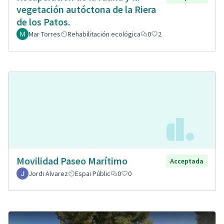
vegetación autóctona de la Riera
de los Patos.
Mar Torres
Rehabilitación ecológica
0
2
Movilidad Paseo Marítimo
Acceptada
Jordi Alvarez
Espai Públic
0
0