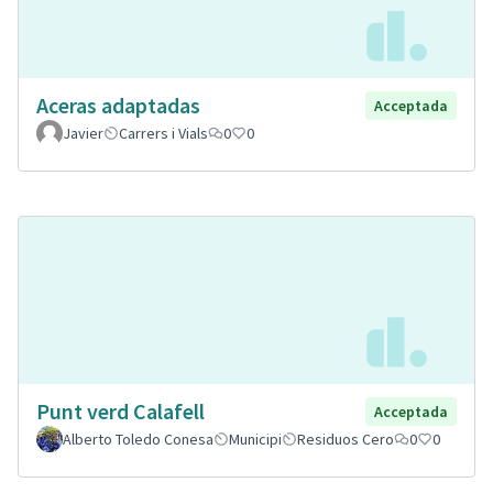
Aceras adaptadas
Acceptada
Javier
Carrers i Vials
0
0
Punt verd Calafell
Acceptada
Alberto Toledo Conesa
Municipi
Residuos Cero
0
0