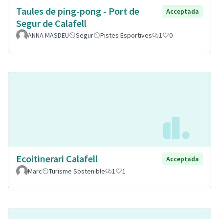
Taules de ping-pong - Port de
Acceptada
Segur de Calafell
ANNA MASDEU
Segur
Pistes Esportives
1
0
Ecoitinerari Calafell
Acceptada
Marc
Turisme Sostenible
1
1