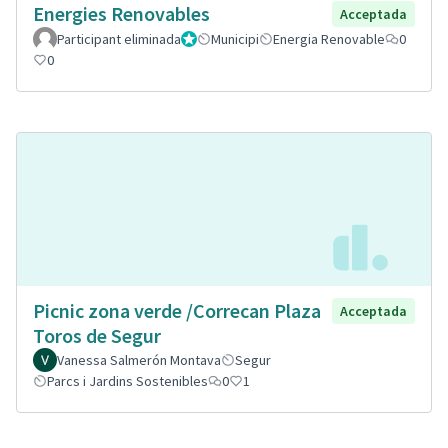
Energies Renovables
Acceptada
Participant eliminada
Administrador
Municipi
Energia Renovable
0
0
Picnic zona verde /Correcan Plaza
Acceptada
Toros de Segur
Vanessa Salmerón Montava
Segur
Parcs i Jardins Sostenibles
0
1