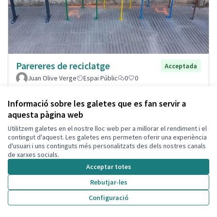
Parereres de reciclatge
Acceptada
Juan Olive Verge
Espai Públic
0
0
Informació sobre les galetes que es fan servir a
aquesta pàgina web
Utilitzem galetes en el nostre lloc web per a millorar el rendiment i el
contingut d'aquest. Les galetes ens permeten oferir una experiència
d'usuari i uns continguts més personalitzats des dels nostres canals
de xarxes socials.
Acceptar totes
Rebutjar-les
Configuració
Renovar parques infantiles del
Acceptada
Puerto de Segur