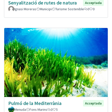
Senyalització de rutes de natura
Acceptada
Ignasi Moreras
Municipi
Turisme Sostenible
0
0
Pulmó de la Mediterrània
Acceptada
Menuda
Fons Marins
0
5