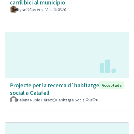
carril bici al municipio
Kyra
Carrers i Vials
0
0
Projecte per la recerca d´habitatge
Acceptada
social a Calafell
Helena Rubio Pérez
Habitatge Social
0
0