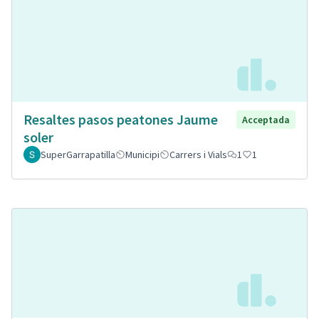
Resaltes pasos peatones Jaume
Acceptada
soler
SuperGarrapatilla
Municipi
Carrers i Vials
1
1