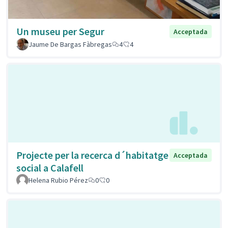
Un museu per Segur
Acceptada
Jaume De Bargas Fàbregas
4
4
Projecte per la recerca d´habitatge
Acceptada
social a Calafell
Helena Rubio Pérez
0
0