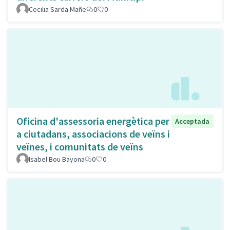
Cecilia Sarda Mañe
0
0
Oficina d'assessoria energètica per
Acceptada
a ciutadans, associacions de veïns i
veïnes, i comunitats de veïns
Isabel Bou Bayona
0
0