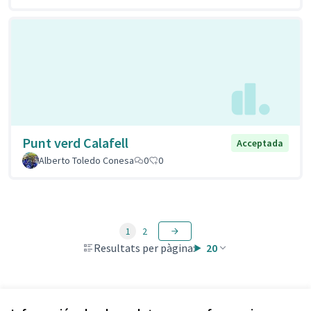
Punt verd Calafell
Acceptada
Alberto Toledo Conesa
0
0
1
2
Resultats per pàgina:
20
Veure totes les propostes retirades