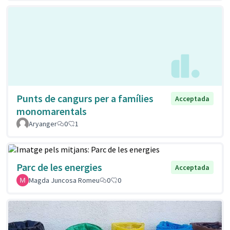
Punts de cangurs per a famílies
Acceptada
monomarentals
Aryanger
0
1
Parc de les energies
Acceptada
Magda Juncosa Romeu
0
0