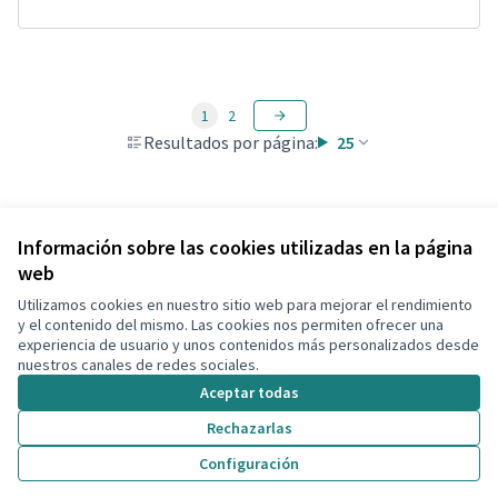
1
2
Resultados por página:
25
Ver todas las propuestas retiradas
Información sobre las cookies utilizadas en la página
web
Utilizamos cookies en nuestro sitio web para mejorar el rendimiento
Términos y condiciones de uso
y el contenido del mismo. Las cookies nos permiten ofrecer una
Configuración de cookies
experiencia de usuario y unos contenidos más personalizados desde
Decidim Calafell en X
Decidim Calafell en Facebook
Decidim Calafell en YouTube
Decidim Calafell en GitHub
nuestros canales de redes sociales.
(Enlace externo)
(Enlace externo)
(Enlace externo)
(Enlace externo)
Aceptar todas
Rechazarlas
Con licenci
(Enlace exte
Configuración
(Enlace externo)
Web creada con
software libre
.
(Enlace externo)