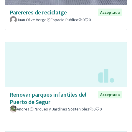
Parereres de reciclatge
Acceptada
Juan Olive Verge
Espacio Público
0
0
Renovar parques infantiles del
Acceptada
Puerto de Segur
Andrea
Parques y Jardines Sostenibles
0
0