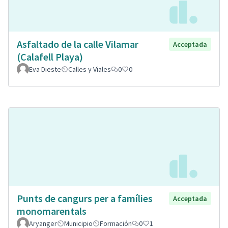
Asfaltado de la calle Vilamar
Acceptada
(Calafell Playa)
Eva Dieste
Calles y Viales
0
0
Punts de cangurs per a famílies
Acceptada
monomarentals
Aryanger
Municipio
Formación
0
1