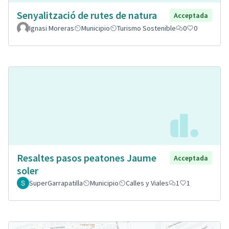
Senyalització de rutes de natura
Acceptada
Ignasi Moreras
Municipio
Turismo Sostenible
0
0
Resaltes pasos peatones Jaume
Acceptada
soler
SuperGarrapatilla
Municipio
Calles y Viales
1
1