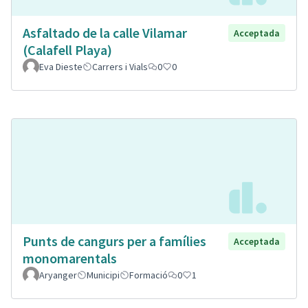
Asfaltado de la calle Vilamar
Acceptada
(Calafell Playa)
Eva Dieste
Carrers i Vials
0
0
Punts de cangurs per a famílies
Acceptada
monomarentals
Aryanger
Municipi
Formació
0
1