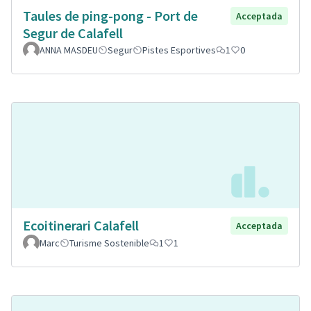
Taules de ping-pong - Port de
Acceptada
Segur de Calafell
ANNA MASDEU
Segur
Pistes Esportives
1
0
Ecoitinerari Calafell
Acceptada
Marc
Turisme Sostenible
1
1