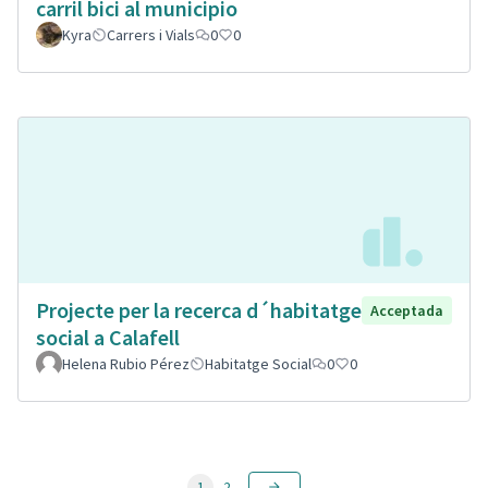
carril bici al municipio
Kyra
Carrers i Vials
0
0
Projecte per la recerca d´habitatge
Acceptada
social a Calafell
Helena Rubio Pérez
Habitatge Social
0
0
1
2