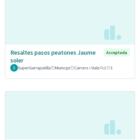
Resaltes pasos peatones Jaume
Acceptada
soler
SuperGarrapatilla
Municipi
Carrers i Vials
1
1