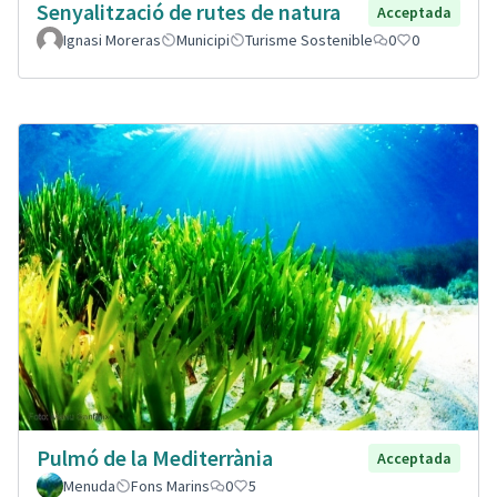
Senyalització de rutes de natura
Acceptada
Ignasi Moreras
Municipi
Turisme Sostenible
0
0
Pulmó de la Mediterrània
Acceptada
Menuda
Fons Marins
0
5