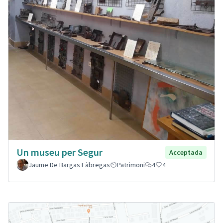
Un museu per Segur
Acceptada
Jaume De Bargas Fàbregas
Patrimoni
4
4