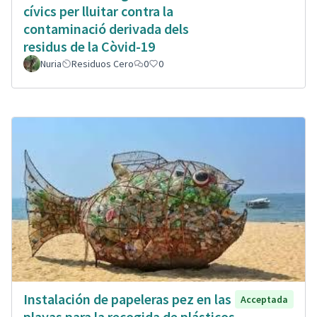
cívics per lluitar contra la
contaminació derivada dels
residus de la Còvid-19
Nuria
Residuos Cero
0
0
Instalación de papeleras pez en las
Acceptada
playas para la recogida de plásticos