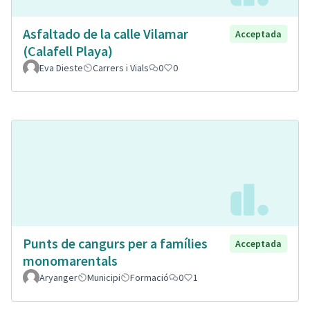
Asfaltado de la calle Vilamar
Acceptada
(Calafell Playa)
Eva Dieste
Carrers i Vials
0
0
Punts de cangurs per a famílies
Acceptada
monomarentals
Aryanger
Municipi
Formació
0
1