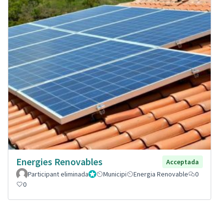
Energies Renovables
Acceptada
Participant eliminada
Administrador
Municipi
Energia Renovable
0
0