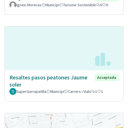
Ignasi Moreras
Municipi
Turisme Sostenible
0
0
Resaltes pasos peatones Jaume
Acceptada
soler
SuperGarrapatilla
Municipi
Carrers i Vials
1
1