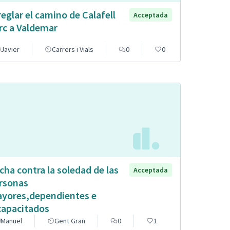
reglar el camino de Calafell
Acceptada
rc a Valdemar
Javier
Carrers i Vials
0
0
cha contra la soledad de las
Acceptada
rsonas
yores,dependientes e
capacitados
Manuel
Gent Gran
0
1