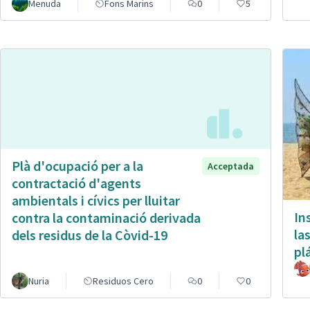
Menuda
Fons Marins
0
5
Plà d'ocupació per a la
Acceptada
contractació d'agents
ambientals i cívics per lluitar
In
contra la contaminació derivada
la
dels residus de la Còvid-19
pl
Nuria
Residuos Cero
0
0