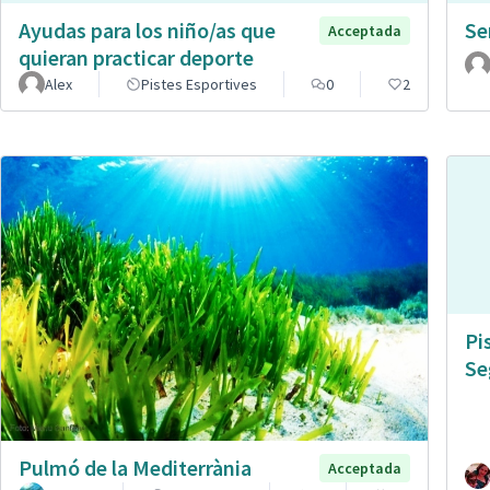
Ayudas para los niño/as que
Se
Acceptada
quieran practicar deporte
Alex
Pistes Esportives
0
2
Pi
Se
Pulmó de la Mediterrània
Acceptada