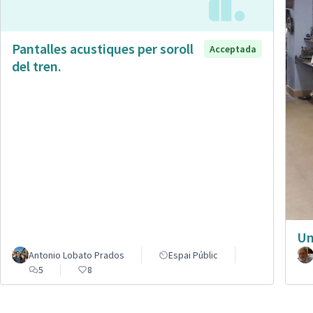
Pantalles acustiques per soroll
Acceptada
del tren.
Un
Antonio Lobato Prados
Espai Públic
5
8