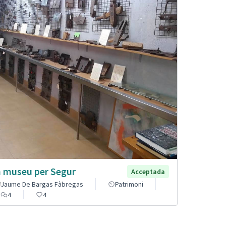
 museu per Segur
Acceptada
Jaume De Bargas Fàbregas
Patrimoni
4
4