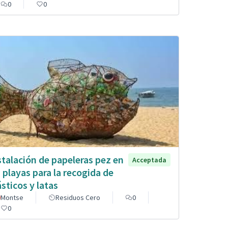
0
0
stalación de papeleras pez en
Acceptada
s playas para la recogida de
ásticos y latas
Montse
Residuos Cero
0
0