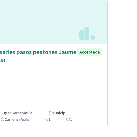
saltes pasos peatones Jaume
Acceptada
ler
SuperGarrapatilla
Municipi
Carrers i Vials
1
1