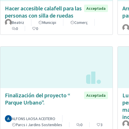
Hacer accesible calafell para las
Ar
Acceptada
personas con silla de ruedas
pa
Beatriz
Municipi
Comerç
0
0
Finalización del proyecto “
Lu
Acceptada
Parque Urbano”.
pe
ma
in
ALFONS LAOSA ACEITERO
Parcs i Jardins Sostenibles
0
3