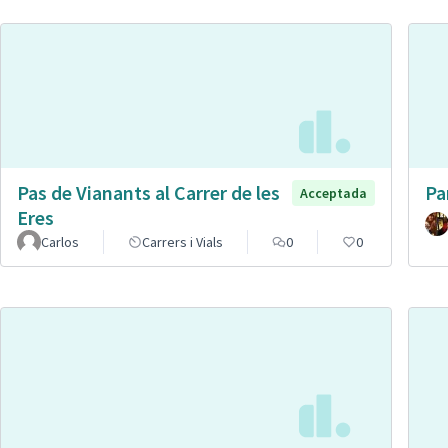
Pas de Vianants al Carrer de les
Pa
Acceptada
Eres
Carlos
Carrers i Vials
0
0