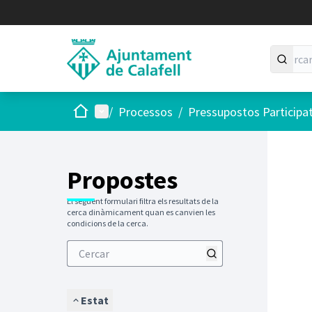
Inici
Menú principal
/
Processos
/
Pressupostos Participa
Saltar
El següen
+
−
Propostes
El següent formulari filtra els resultats de la
cerca dinàmicament quan es canvien les
condicions de la cerca.
Estat