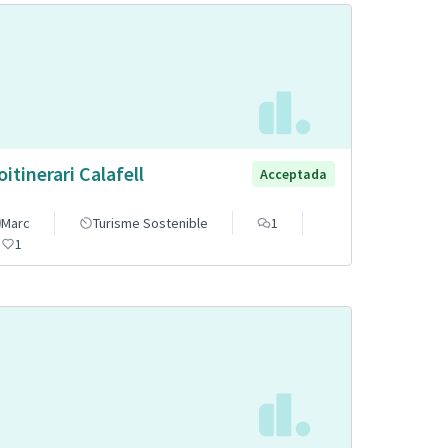
oitinerari Calafell
Acceptada
Marc
Turisme Sostenible
1
1