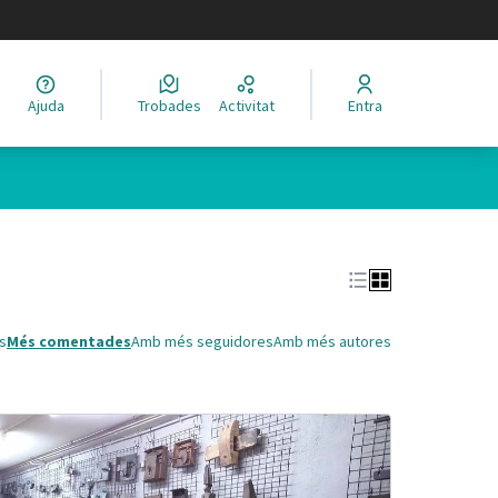
legir el idioma
Ajuda
Trobades
Activitat
Entra
Leaflet
|
©
HERE maps
 com a punts al mapa. L'element es pot fer servir amb un lector 
s
Més comentades
Amb més seguidores
Amb més autores