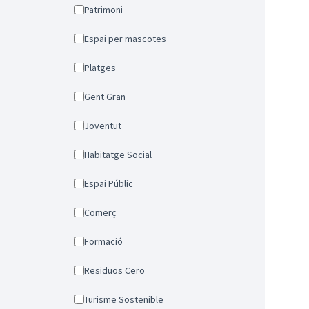
Patrimoni
Espai per mascotes
Platges
Gent Gran
Joventut
Habitatge Social
Espai Públic
Comerç
Formació
Residuos Cero
Turisme Sostenible