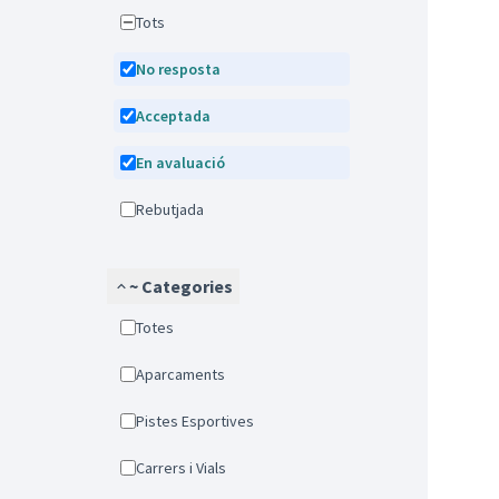
Tots
No resposta
Acceptada
En avaluació
Rebutjada
~ Categories
Totes
Aparcaments
Pistes Esportives
Carrers i Vials