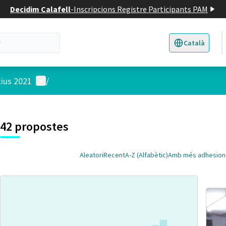
Decidim Calafell
-
Inscripcions Registre Participants PAM
Català
Triar la llengua
E
Menú d'usuari
tius 2021
/
 el mapa
t element és un mapa que presenta els components d'aquesta pàgina
4
42 propostes
Aleatori
Recent
A-Z (Alfabètic)
Amb més adhesion