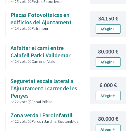
25
vots
Pistes Esportives
Placas Fotovoltaicas en
34.150 €
edificios del Ajuntament
24
vots
Patrimoni
Afegir
Asfaltar el camí entre
80.000 €
Calafell Park i Valldemar
24
vots
Carrers i Vials
Afegir
Seguretat escala lateral a
6.000 €
l'Ajuntament i carrer de les
Penyes
Afegir
22
vots
Espai Públic
Zona verda i Parc infantil
80.000 €
22
vots
Parcs i Jardins Sostenibles
Afegir