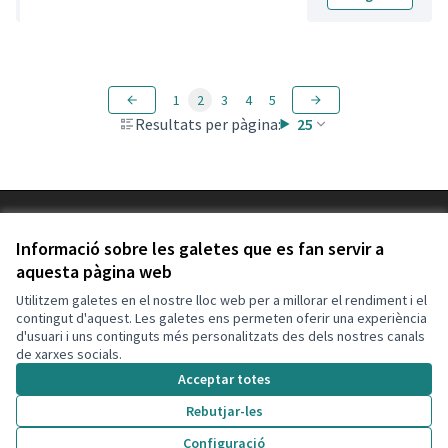
1
2
3
4
5
Resultats per pàgina:
25
Termes i condicions d'ús
Configuració de les galetes
Informació sobre les galetes que es fan servir a
Decidim Calafell a X
Decidim Calafell a Facebook
Decidim Calafell a YouTube
Decidim Calafell a GitHub
aquesta pàgina web
(Enllaç extern)
(Enllaç extern)
(Enllaç extern)
(Enllaç extern)
Utilitzem galetes en el nostre lloc web per a millorar el rendiment i el
contingut d'aquest. Les galetes ens permeten oferir una experiència
d'usuari i uns continguts més personalitzats des dels nostres canals
Amb llicènc
(Enllaç exte
de xarxes socials.
(Enllaç extern)
Web creada amb
programari lliure
.
Acceptar totes
(Enllaç extern)
Rebutjar-les
Configuració