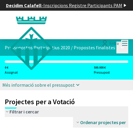
Decidim Calafell
-
Inscripcions Registre Participants PAM
Menú
Entra
Menú p
Pressupostos Participatius 2020
/
Propostes finalistes
0 €
500.000 €
Assignat
Pressupost
Més informació sobre el pressupost
Projectes per a Votació
Filtrar i cercar
Ordenar projectes per