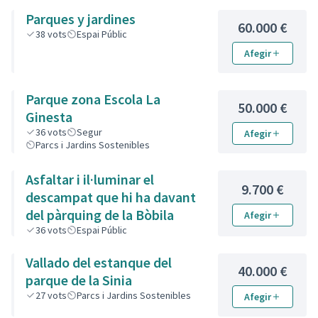
Parques y jardines
60.000 €
38
vots
Espai Públic
Afegir
Parque zona Escola La
50.000 €
Ginesta
36
vots
Segur
Afegir
Parcs i Jardins Sostenibles
Asfaltar i il·luminar el
9.700 €
descampat que hi ha davant
del pàrquing de la Bòbila
Afegir
36
vots
Espai Públic
Vallado del estanque del
40.000 €
parque de la Sinia
27
vots
Parcs i Jardins Sostenibles
Afegir