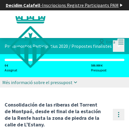
Decidim Calafell
-
Inscripcions Registre Participants PAM
Menú
Entra
Menú p
Pressupostos Participatius 2020
/
Propostes finalistes
0 €
500.000 €
Assignat
Pressupost
Més informació sobre el pressupost
Consolidación de las riberas del Torrent
de Montpaó, desde el final de la estación
Cont
de la Renfe hasta la zona de piedra de la
calle de L’Estany.