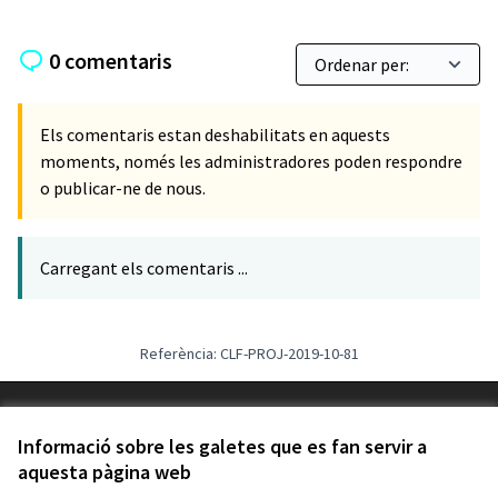
0 comentaris
Els comentaris estan deshabilitats en aquests
moments, només les administradores poden respondre
o publicar-ne de nous.
Carregant els comentaris ...
Referència: CLF-PROJ-2019-10-81
Termes i condicions d'ús
Configuració de les galetes
Informació sobre les galetes que es fan servir a
Decidim Calafell a X
Decidim Calafell a Facebook
Decidim Calafell a YouTube
Decidim Calafell a GitHub
aquesta pàgina web
(Enllaç extern)
(Enllaç extern)
(Enllaç extern)
(Enllaç extern)