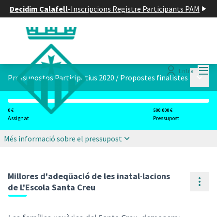
Decidim Calafell
-
Inscripcions Registre Participants PAM
Menú
Entra
Menú p
Pressupostos Participatius 2020
/
Propostes finalistes
0 €
500.000 €
Assignat
Pressupost
Més informació sobre el pressupost
Millores d'adeqüació de les inatal·lacions
Cont
de L'Escola Santa Creu