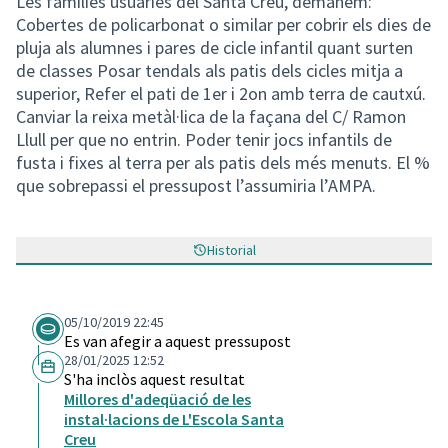
Les famílies usuàries del Santa Creu, demanem:
Cobertes de policarbonat o similar per cobrir els dies de
pluja als alumnes i pares de cicle infantil quant surten
de classes Posar tendals als patis dels cicles mitja a
superior, Refer el pati de 1er i 2on amb terra de cautxú.
Canviar la reixa metàl·lica de la façana del C/ Ramon
Llull per que no entrin. Poder tenir jocs infantils de
fusta i fixes al terra per als patis dels més menuts. El %
que sobrepassi el pressupost l’assumiria l’AMPA.
Historial
05/10/2019 22:45
Es van afegir a aquest pressupost
28/01/2025 12:52
S'ha inclòs aquest resultat
Millores d'adeqüació de les
instal·lacions de L'Escola Santa
Creu