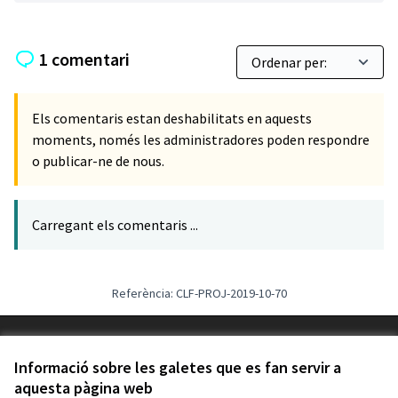
1 comentari
Els comentaris estan deshabilitats en aquests
moments, només les administradores poden respondre
o publicar-ne de nous.
Carregant els comentaris ...
Referència: CLF-PROJ-2019-10-70
Termes i condicions d'ús
Configuració de les galetes
Informació sobre les galetes que es fan servir a
Decidim Calafell a X
Decidim Calafell a Facebook
Decidim Calafell a YouTube
Decidim Calafell a GitHub
aquesta pàgina web