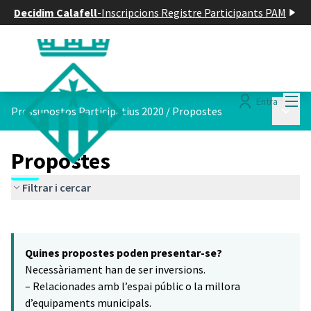
Decidim Calafell
-
Inscripcions Registre Participants PAM
Menú
Entra
Menú p
Pressupostos Participatius 2020
/
Propostes
Propostes
Filtrar i cercar
Saltar el mapa
Leaflet
|
©
HERE maps
8
El següent element és un mapa que presenta els components d'aq
+
Quines propostes poden presentar-se?
−
Necessàriament han de ser inversions.
– Relacionades amb l’espai públic o la millora
d’equipaments municipals.