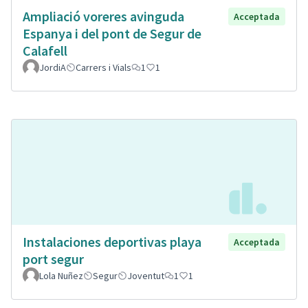
Ampliació voreres avinguda
Acceptada
Espanya i del pont de Segur de
Calafell
JordiA
Carrers i Vials
1
1
Instalaciones deportivas playa
Acceptada
port segur
Lola Nuñez
Segur
Joventut
1
1