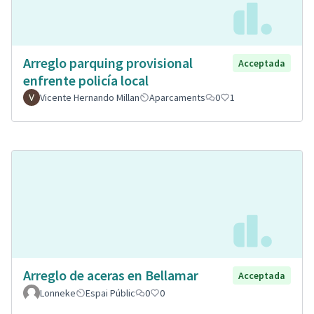
Arreglo parquing provisional
Acceptada
enfrente policía local
Vicente Hernando Millan
Aparcaments
0
1
Arreglo de aceras en Bellamar
Acceptada
Lonneke
Espai Públic
0
0