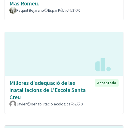
Mas Romeu.
Raquel Bejarano
Espai Públic
2
0
Millores d'adeqüació de les
Acceptada
inatal·lacions de L'Escola Santa
Creu
Javier
Rehabilitació ecològica
2
0