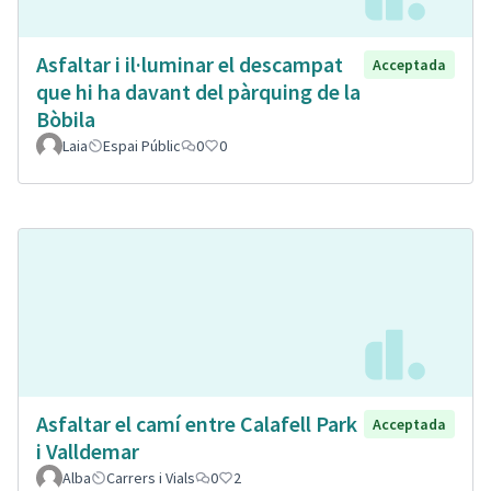
Asfaltar i il·luminar el descampat
Acceptada
que hi ha davant del pàrquing de la
Bòbila
Laia
Espai Públic
0
0
Asfaltar el camí entre Calafell Park
Acceptada
i Valldemar
Alba
Carrers i Vials
0
2