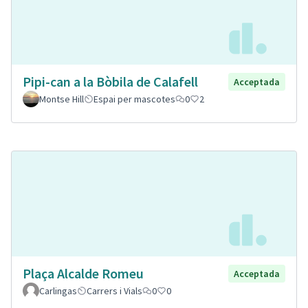
Pipi-can a la Bòbila de Calafell
Acceptada
Montse Hill
Espai per mascotes
0
2
Plaça Alcalde Romeu
Acceptada
Carlingas
Carrers i Vials
0
0